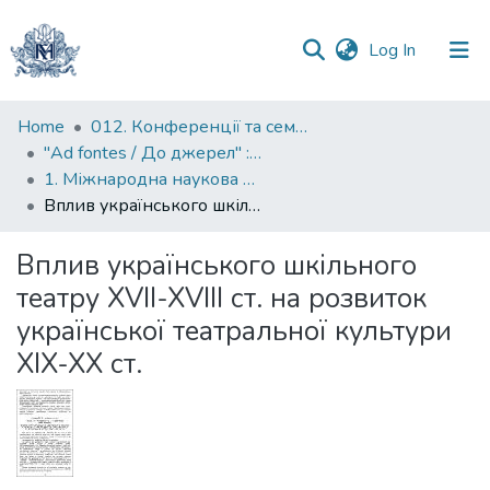
(current)
Log In
Communities
Home
012. Конференції та семінари НаУКМА
&
"Ad fontes / До джерел" : матеріали конференцій до ювілейних дат Києво-Могилянської академії
Collections
1. Міжнародна наукова конференція (до 380-річчя від заснування Києво-Могилянської академії) "Києво-Могилянська академія в історії України"
Вплив українського шкільного театру XVII-XVIII ст. на розвиток української театральної культури XIX-XX ст.
All of DSpace
Вплив українського шкільного
Statistics
театру XVII-XVIII ст. на розвиток
української театральної культури
XIX-XX ст.