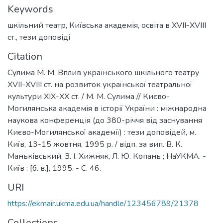
Keywords
шкільний театр
,
Київська академія
,
освіта в XVII-XVIII
ст.
,
тези доповіді
Citation
Сулима М. М. Вплив українського шкільного театру
XVII-XVIII ст. на розвиток української театральної
культури XIX-XX ст. / М. М. Сулима // Києво-
Могилянська академія в історії України : міжнародна
наукова конференція (до 380-річчя від заснування
Києво-Могилянської академії) : тези доповідей, м.
Київ, 13-15 жовтня, 1995 р. / відп. за вип. В. К.
Маньківський, З. І. Хижняк, Л. Ю. Копань ; НаУКМА. -
Київ : [б. в.], 1995. - С. 46.
URI
https://ekmair.ukma.edu.ua/handle/123456789/21378
Collections