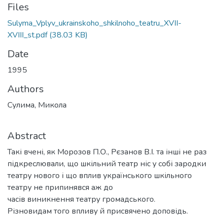
Files
Sulyma_Vplyv_ukrainskoho_shkilnoho_teatru_XVII-
XVIII_st.pdf
(38.03 KB)
Date
1995
Authors
Сулима, Микола
Abstract
Такі вчені, як Морозов П.О., Рєзанов В.І. та інші не раз
підкреслювали, що шкільний театр ніс у собі зародки
театру нового і що вплив українського шкільного
театру не припинявся аж до
часів виникнення театру громадського.
Різновидам того впливу й присвячено доповідь.