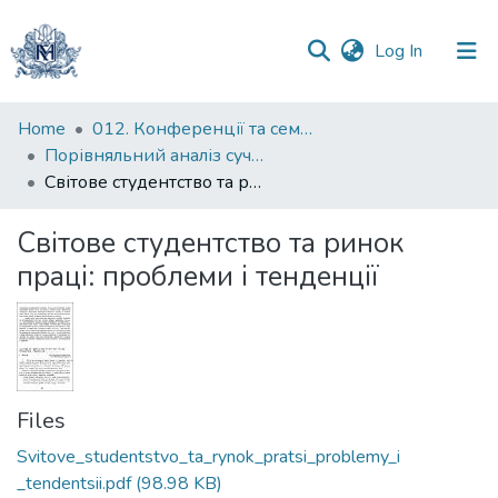
(current)
Log In
Communities
Home
012. Конференції та семінари НаУКМА
&
Порівняльний аналіз сучасних систем вищої освіти в реформуванні вищої школи України : міжнародна наукова конференція
Collections
Світове студентство та ринок праці: проблеми і тенденції
All of DSpace
Світове студентство та ринок
праці: проблеми і тенденції
Statistics
Files
Svitove_studentstvo_ta_rynok_pratsi_problemy_i
_tendentsii.pdf
(98.98 KB)