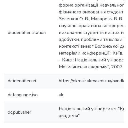
форма організації навчального
фізичного виховання студентів /
Зеленюк О. В., Макареня В. В. /
науково-практична конференці
dc.identifier.citation
виховання студентів вищих нав
здобутки, проблеми та шляхи ї
контексті вимог Болонської декл
матеріали конференції : Київ, 2
- Київ : Національний універси
Могилянська академія", 2007. - 
dc.identifier.uri
https://ekmair.ukma.edu.ua/han
dc.language.iso
uk
Національний університет "Ки
dc.publisher
академія"