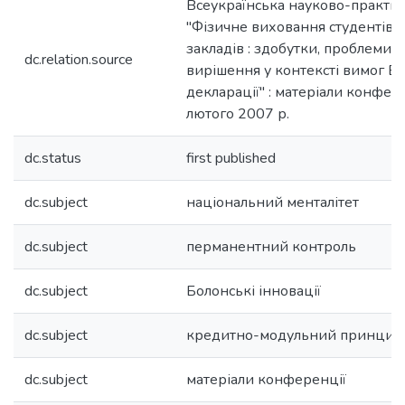
Всеукраїнська науково-практи
"Фізичне виховання студентів
закладів : здобутки, проблеми т
dc.relation.source
вирішення у контексті вимог Б
декларації" : матеріали конферен
лютого 2007 р.
dc.status
first published
dc.subject
національний менталітет
dc.subject
перманентний контроль
dc.subject
Болонські інновації
dc.subject
кредитно-модульний принцип
dc.subject
матеріали конференції