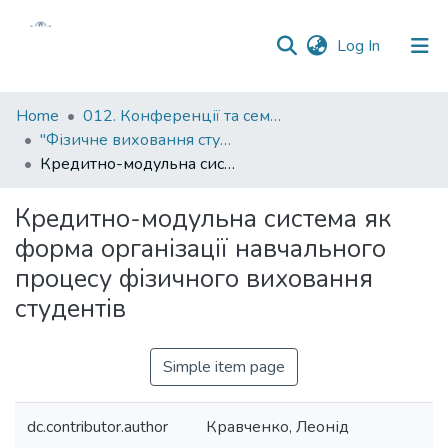
(current)
Log In
Communities
Home
012. Конференції та семінари НаУКМА
&
"Фізичне виховання студентів вищих навчальних закладів : здобутки, проблеми та шляхи їхнього вирішення у контексті вимог Болонської декларації" : Всеукраїнська науково-практична конференція
Collections
Кредитно-модульна система як форма організації навчального процесу фізичного виховання студентів
All of DSpace
Кредитно-модульна система як
форма організації навчального
Statistics
процесу фізичного виховання
студентів
Simple item page
dc.contributor.author
Кравченко, Леонід