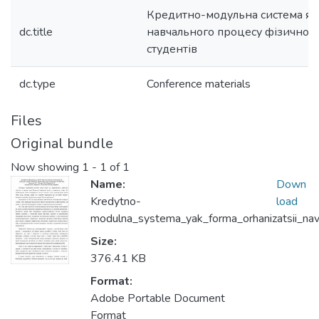
Кредитно-модульна система як 
dc.title
навчального процесу фізичног
студентів
dc.type
Conference materials
Files
Original bundle
Now showing
1 - 1 of 1
Name:
Down
Kredytno-
load
modulna_systema_yak_forma_orhanizatsii_nav
Size:
376.41 KB
Format:
Adobe Portable Document
Format