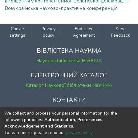
вирішення у контексті вимог Болонської декларації" :
Всеукраїнська науково-практична конференція
Cookie
Privacy
End User
Send
settings
policy
Agreement
Feedback
БІБЛІОТЕКА НАУКМА
Наукова бібліотека НаУКМА
ЕЛЕКТРОННИЙ КАТАЛОГ
Каталог Наукової бібліотеки НаУКМА
КОНТАКТИ
м. Київ, вул. Григорія Сковороди, 2
We collect and process your personal information for the
к. 1, к. 120
following purposes:
Authentication, Preferences,
Acknowledgement and Statistics
.
тел.
(044) 463-69-31
To learn more, please read our
privacy policy
.
ekmair@ukma.edu.ua