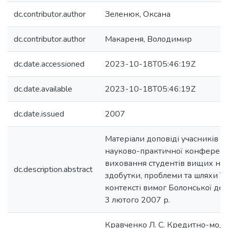
dc.contributor.author
Зеленюк, Оксана
dc.contributor.author
Макареня, Володимир
dc.date.accessioned
2023-10-18T05:46:19Z
dc.date.available
2023-10-18T05:46:19Z
dc.date.issued
2007
Матеріали доповіді учасників В
науково-практичної конференц
виховання студентів вищих нав
dc.description.abstract
здобутки, проблеми та шляхи ї
контексті вимог Болонської декла
3 лютого 2007 р.
Кравченко Л. С. Кредитно-моду