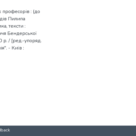
 професорів : (до
дів Пилипа
а, тексти :
іччя Бендерської
р. / [ред.-упоряд.
". - Київ :
dback