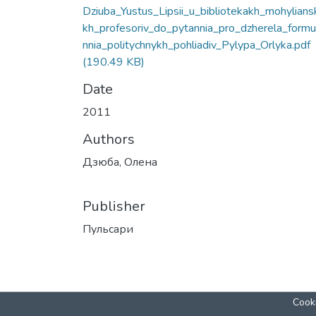
Dziuba_Yustus_Lipsii_u_bibliotekakh_mohylians
kh_profesoriv_do_pytannia_pro_dzherela_form
nnia_politychnykh_pohliadiv_Pylypa_Orlyka.pdf
(190.49 KB)
Date
2011
Authors
Дзюба, Олена
Publisher
Пульсари
Cooki