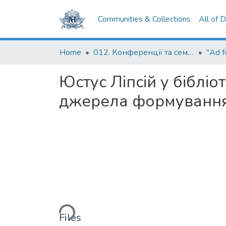
Communities & Collections
All of 
Home
012. Конференції та семінари НаУКМА
Юстус Ліпсій у біблі
джерела формування 
Loading...
Files