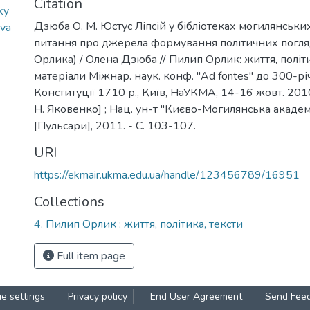
Citation
ky
Дзюба О. М. Юстус Ліпсій у бібліотеках могилянських
uva
питання про джерела формування політичних погля
Орлика) / Олена Дзюба // Пилип Орлик: життя, політик
матеріали Міжнар. наук. конф. "Ad fontes" до 300-р
Конституції 1710 р., Київ, НаУКМА, 14-16 жовт. 2010 
Н. Яковенко] ; Нац. ун-т "Києво-Могилянська академія
[Пульсари], 2011. - C. 103-107.
URI
https://ekmair.ukma.edu.ua/handle/123456789/16951
Collections
4. Пилип Орлик : життя, політика, тексти
Full item page
e settings
Privacy policy
End User Agreement
Send Fee