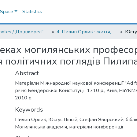
DSpace
Statistics
"Ad fontes / До джерел" : матеріали конференцій до ювілейних дат Києво-Могилянської академії
4. Пилип Орлик : життя, політика, тексти
отеках могилянських професор
політичних поглядів Пилип
Abstract
Матеріали Міжнародної наукової конференції "Ad f
річчя Бендерської Конституції 1710 р., Київ, НаУКМА
2010 р.
Keywords
Пилип Орлик
,
Юстус Ліпсій
,
Стефан Яворський
,
бібл
Могилянська академія
,
матеріали конференції