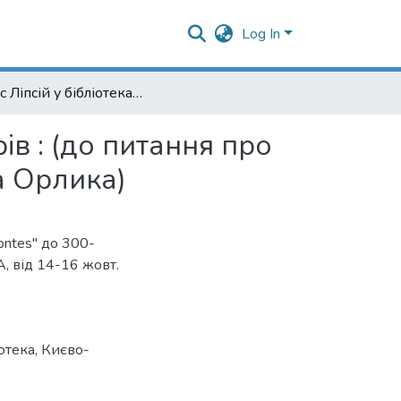
Log In
Юстус Ліпсій у бібліотеках могилянських професорів : (до питання про джерела формування політичних поглядів Пилипа Орлика)
ів : (до питання про
а Орлика)
ontes" до 300-
, від 14-16 жовт.
іотека
,
Києво-