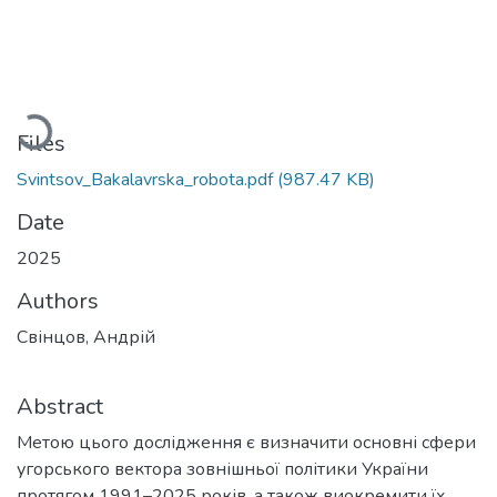
Loading...
Files
Svintsov_Bakalavrska_robota.pdf
(987.47 KB)
Date
2025
Authors
Свінцов, Андрій
Abstract
Метою цього дослідження є визначити основні сфери
угорського вектора зовнішньої політики України
протягом 1991–2025 років, а також виокремити їх