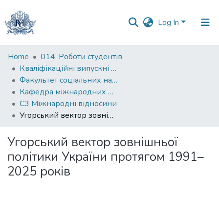
Log In
Communities
Home
014. Роботи студентів
&
Кваліфікаційні випускні роботи здобувачів вищої освіти бакалаврських програм
Collections
Факультет соціальних наук і соціальних технологій
Кафедра міжнародних відносин
All of DSpace
С3 Міжнародні відносини
Угорський вектор зовнішньої політики України протягом 1991–2025 років
Statistics
Угорський вектор зовнішньої
політики України протягом 1991–
2025 років