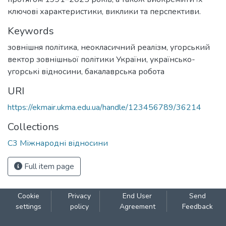
ключові характеристики, виклики та перспективи.
Keywords
зовнішня політика
,
неокласичний реалізм
,
угорський
вектор зовнішньої політики України
,
українсько-
угорські відносини
,
бакалаврська робота
URI
https://ekmair.ukma.edu.ua/handle/123456789/36214
Collections
С3 Міжнародні відносини
Full item page
Cookie
Privacy
End User
Send
settings
policy
Agreement
Feedback