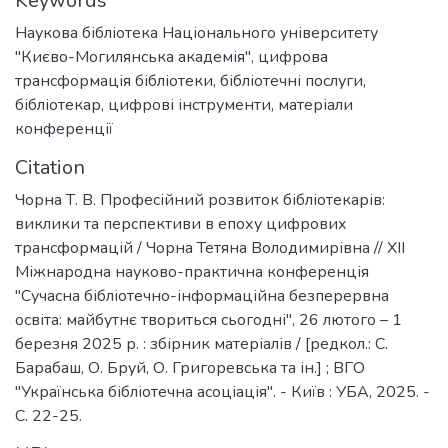
Keywords
Наукова бібліотека Національного університету
"Києво-Могилянська академія"
,
цифрова
трансформація бібліотеки
,
бібліотечні послуги
,
бібліотекар
,
цифрові інструменти
,
матеріали
конференції
Citation
Чорна Т. В. Професійний розвиток бібліотекарів:
виклики та перспективи в епоху цифрових
трансформацій / Чорна Тетяна Володимирівна // ХІІ
Міжнародна науково-практична конференція
"Сучасна бібліотечно-інформаційна безперервна
освіта: майбутнє твориться сьогодні", 26 лютого – 1
березня 2025 р. : збірник матеріалів / [редкол.: С.
Барабаш, О. Бруй, О. Григоревська та ін.] ; ВГО
"Українська бібліотечна асоціація". - Київ : УБА, 2025. -
C. 22-25.