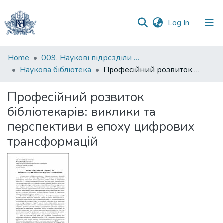
(current)
Log In
Communities
Home
009. Наукові підрозділи НаУКМА
&
Наукова бібліотека
Професійний розвиток бібліотекарів: виклики та перспективи в епоху цифрових трансформацій
Collections
Професійний розвиток
All of DSpace
бібліотекарів: виклики та
перспективи в епоху цифрових
Statistics
трансформацій