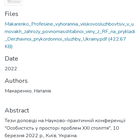
Files
Makarenko_Profesiine_vyhorannia_viiskovosluzhbovtsiv_v_u
movakh_zahrozy_povnomasshtabnoi_viiny_z_RF_na_prykladi
_Derzhavnoi_prykordonnoi_sluzhby_Ukrainy.pdf
(422.67
KB)
Date
2022
Authors
Макаренко, Наталія
Abstract
Тези доповіді на Науково-практичній конференції
"Особистість у просторі проблем ХХІ століття", 10
березня 2022 р., Київ, Україна.