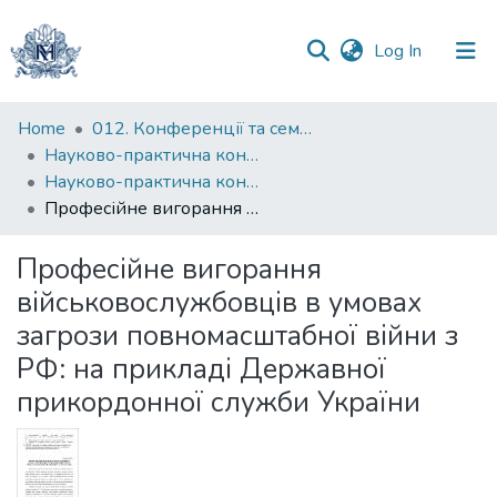
(current)
Log In
Communities
Home
012. Конференції та семінари НаУКМА
&
Науково-практична конференція "Особистість у просторі проблем ХХІ століття"
Collections
Науково-практична конференція "Особистість у просторі проблем ХХІ століття" (2022)
Професійне вигорання військовослужбовців в умовах загрози повномасштабної війни з РФ: на прикладі Державної прикордонної служби України
All of DSpace
Професійне вигорання
Statistics
військовослужбовців в умовах
загрози повномасштабної війни з
РФ: на прикладі Державної
прикордонної служби України