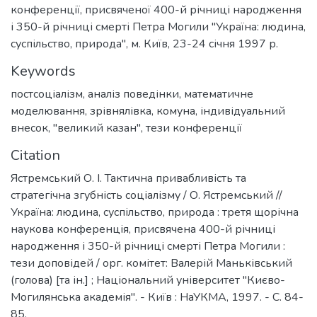
конференції, присвяченої 400-й річниці народження
і 350-й річниці смерті Петра Могили "Україна: людина,
суспільство, природа", м. Київ, 23-24 січня 1997 р.
Keywords
постсоціалізм
,
аналіз поведінки
,
математичне
моделювання
,
зрівнялівка
,
комуна
,
індивідуальний
внесок
,
"великий казан"
,
тези конференції
Citation
Ястремський О. І. Тактична привабливість та
стратегічна згубність соціалізму / О. Ястремський //
Україна: людина, суспільство, природа : третя щорічна
наукова конференція, присвячена 400-й річниці
народження і 350-й річниці смерті Петра Могили :
тези доповідей / орг. комітет: Валерій Маньківський
(голова) [та ін.] ; Національний університет "Києво-
Могилянська академія". - Київ : НаУКМА, 1997. - С. 84-
85.