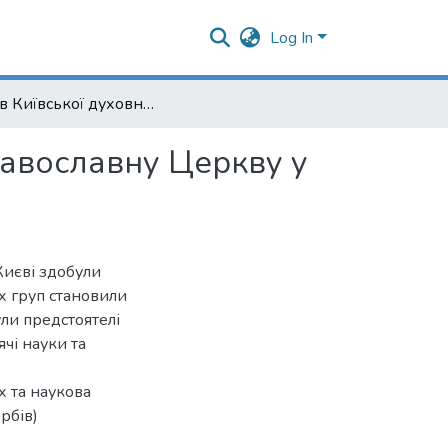
Log In
Вплив Київської духовної академії на Сербську Православну Церкву у XIX - на початку XX ст.
равославну Церкву у
 Києві здобули
х груп становили
ули предстоятелі
чі науки та
х та наукова
рбів)