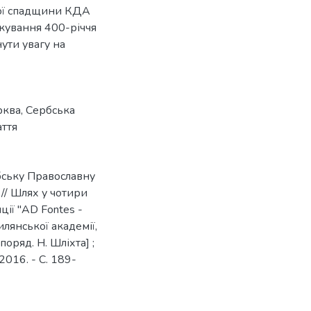
ної спадщини КДА
ткування 400-річчя
нути увагу на
рква
,
Сербська
аття
рбську Православну
 // Шлях у чотири
ції "AD Fontes -
лянської академії,
поряд. Н. Шліхта] ;
2016. - С. 189-