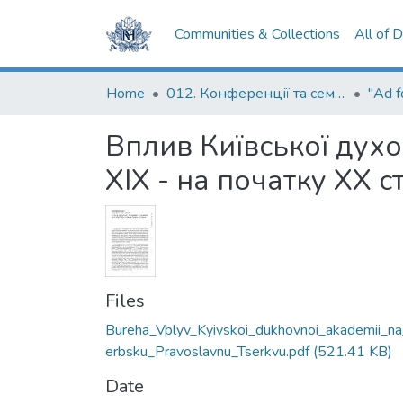
Communities & Collections
All of 
Home
012. Конференції та семінари НаУКМА
Вплив Київської духо
XIX - на початку XX ст
Files
Bureha_Vplyv_Kyivskoi_dukhovnoi_akademii_n
erbsku_Pravoslavnu_Tserkvu.pdf
(521.41 KB)
Date