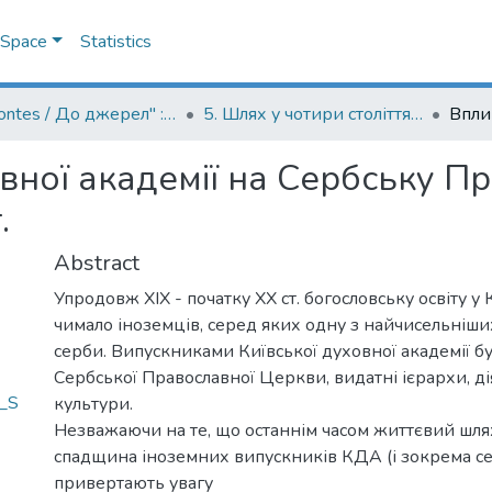
DSpace
Statistics
"Ad fontes / До джерел" : матеріали конференцій до ювілейних дат Києво-Могилянської академії
5. Шлях у чотири століття: матеріали Міжнародної наукової конференції "Ad Fontes - До Джерел" до 400-ї річниці заснування Києво-Могилянської академії
вної академії на Сербську П
.
Abstract
Упродовж XIX - початку XX ст. богословську освіту у
чимало іноземців, серед яких одну з найчисельніши
серби. Випускниками Київської духовної академії б
Сербської Православної Церкви, видатні ієрархи, дія
a_S
культури.
Незважаючи на те, що останнім часом життєвий шля
спадщина іноземних випускників КДА (і зокрема се
привертають увагу