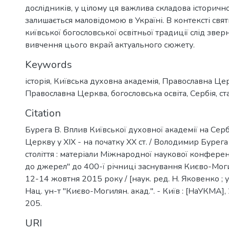
дослідників, у цілому ця важлива складова історич
залишається маловідомою в Україні. В контексті свя
київської богословської освітньої традиції слід звер
вивчення цього вкрай актуального сюжету.
Keywords
історія
,
Київська духовна академія
,
Православна Це
Православна Церква
,
богословська освіта
,
Сербія
,
ст
Citation
Бурега В. Вплив Київської духовної академії на Се
Церкву у XIX - на початку XX ст. / Володимир Бурега
століття : матеріали Міжнародної наукової конферен
до джерел" до 400-ї річниці заснування Києво-Моги
12-14 жовтня 2015 року / [наук. ред. Н. Яковенко ; у
Нац. ун-т "Києво-Могилян. акад.". - Київ : [НаУКМА], 
205.
URI