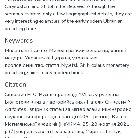
Chrysostom and St. John the Beloved. Although the
sermons express only a few hagiographical details, they are
very interesting examples of the earlymodern Ukrainian
preaching texts.
Keywords
Милецький Свято-Миколаївський монастир
,
ранній
модерн
,
Українська Церква
,
українське
проповідництво
,
стаття
,
Myletsk St. Nicolaus monastery
,
preaching
,
saints
,
early modern times
Citation
Сінкевич Н. О. Руські проповіді XVII ст. у рукописі
Бібліотеки князів Чарторийських / Наталія Сінкевич //
Ad fontes : збірник статей за матеріалами Міжнародної
наукової конференції з нагоди 405-ї річниці Києво-
Могилянської академії (НаУКМА, 25–28 жовтня 2021
р.) / [упоряд.: Сергій Головащенко, Марина Ткачук,