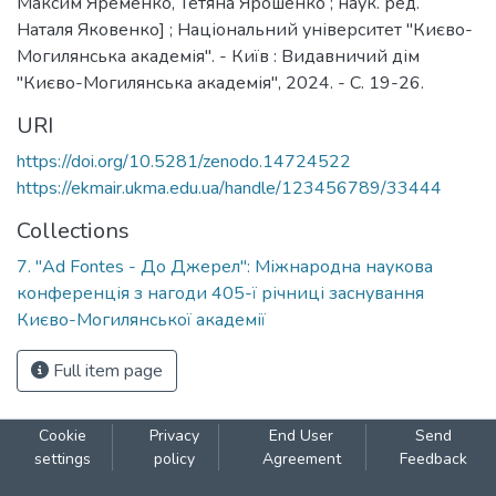
Максим Яременко, Тетяна Ярошенко ; наук. ред.
Наталя Яковенко] ; Національний університет "Києво-
Могилянська академія". - Київ : Видавничий дім
"Києво-Могилянська академія", 2024. - C. 19-26.
URI
https://doi.org/10.5281/zenodo.14724522
https://ekmair.ukma.edu.ua/handle/123456789/33444
Collections
7. "Ad Fontes - До Джерел": Міжнародна наукова
конференція з нагоди 405-ї річниці заснування
Києво-Могилянської академії
Full item page
Cookie
Privacy
End User
Send
settings
policy
Agreement
Feedback