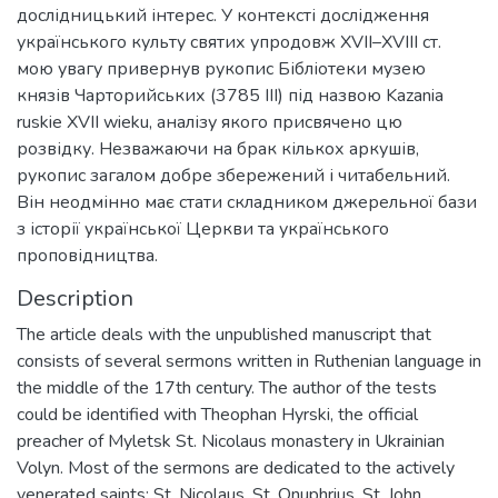
дослідницький інтерес. У контексті дослідження
українського культу святих упродовж XVII–XVIII ст.
мою увагу привернув рукопис Бібліотеки музею
князів Чарторийських (3785 III) під назвою Kazania
ruskie XVII wieku, аналізу якого присвячено цю
розвідку. Незважаючи на брак кількох аркушів,
рукопис загалом добре збережений і читабельний.
Він неодмінно має стати складником джерельної бази
з історії української Церкви та українського
проповідництва.
Description
The article deals with the unpublished manuscript that
consists of several sermons written in Ruthenian language in
the middle of the 17th century. The author of the tests
could be identified with Theophan Hyrski, the official
preacher of Myletsk St. Nicolaus monastery in Ukrainian
Volyn. Most of the sermons are dedicated to the actively
venerated saints: St. Nicolaus, St. Onuphrius, St. John