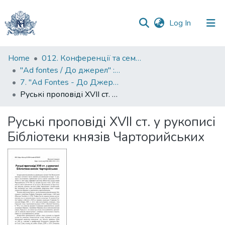
(current)
Log In
Communities
Home
012. Конференції та семінари НаУКМА
&
"Ad fontes / До джерел" : матеріали конференцій до ювілейних дат Києво-Могилянської академії
Collections
7. "Ad Fontes - До Джерел": Міжнародна наукова конференція з нагоди 405-ї річниці заснування Києво-Могилянської академії
Руські проповіді XVII ст. у рукописі Бібліотеки князів Чарторийських
All of DSpace
Руські проповіді XVII ст. у рукописі
Statistics
Бібліотеки князів Чарторийських