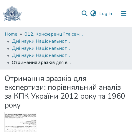
(current)
Log In
Communities
Home
012. Конференції та семінари НаУКМА
&
Дні науки Національного університету "Києво-Могилянська академія"
Collections
Дні науки Національного університету "Києво-Могилянська академія" на факультеті правничих наук
Дні науки Національного університету "Києво-Могилянська академія" на факультеті правничих наук. 2012-2013
All of DSpace
Отримання зразків для експертизи: порівняльний аналіз за КПК України 2012 року та 1960 року
Statistics
Отримання зразків для
експертизи: порівняльний аналіз
за КПК України 2012 року та 1960
року