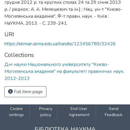
грудня 2012 р. та круглих столах 24 та 29 січня 2013
р. / редкол.: А. А. Мелешевич та ін.] ; Нац. ун-т "Києво-
Могилянська академія", Ф-т правн. наук. - Київ :
НаУКМА, 2013. - С. 239-241.
URI
https://ekmair.ukma.edu.ua/handle/123456789/32426
Collections
Дні науки Національного університету "Києво-
Могилянська академія" на факультеті правничих наук.
2012-2013
Full item page
Cookie
Privacy
End User
Send
settings
policy
Agreement
Feedback
БІБЛІОТЕКА НАУКМА