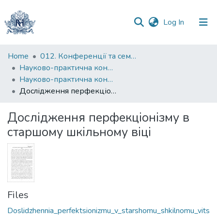
(current)
Log In
Communities
Home
012. Конференції та семінари НаУКМА
&
Науково-практична конференція "Особистість у просторі проблем ХХІ століття"
Collections
Науково-практична конференція "Особистість у просторі проблем ХХІ століття" (2021)
Дослідження перфекціонізму в старшому шкільному віці
All of DSpace
Дослідження перфекціонізму в
Statistics
старшому шкільному віці
Files
Doslidzhennia_perfektsionizmu_v_starshomu_shkilnomu_vits