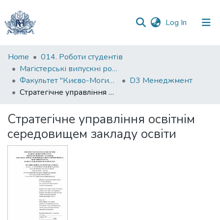
(current)
Log In
Communities
Home
014. Роботи студентів
&
Магістерські випускні роботи
Collections
Факультет "Києво-Могилянська школа професійної та неперервної освіти"
D3 Менеджмент
Стратегічне управління освітнім середовищем закладу освіти
All of DSpace
Стратегічне управління освітнім
Statistics
середовищем закладу освіти