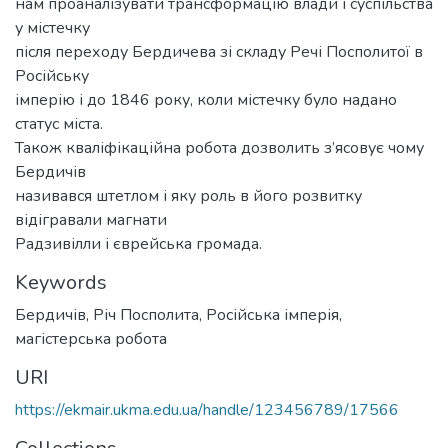
нам проаналізувати трансформацію влади і суспільства
у містечку
після переходу Бердичева зі складу Речі Посполитої в
Російську
імперію і до 1846 року, коли містечку було надано
статус міста.
Також кваліфікаційна робота дозволить з’ясовує чому
Бердичів
називався штетлом і яку роль в його розвитку
відігравали магнати
Радзивілли і єврейська громада.
Keywords
Бердичів
,
Річ Посполита
,
Російська імперія
,
магістерська робота
URI
https://ekmair.ukma.edu.ua/handle/123456789/17566