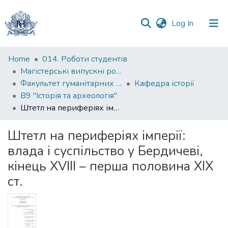
(current)
Log In
Communities
Home
014. Роботи студентів
&
Магістерські випускні роботи
Collections
Факультет гуманітарних наук
Кафедра історії
В9 "Історія та археологія"
All of DSpace
Штетл на периферіях імперії: влада і суспільство у Бердичеві, кінець XVIII – перша половина XIX ст.
Statistics
Штетл на периферіях імперії:
влада і суспільство у Бердичеві,
кінець XVIII – перша половина XIX
ст.