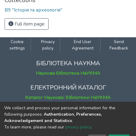
Collections
В9 "Історія та археологія"
Full item page
Cookie
Privacy
End User
Send
settings
policy
Agreement
Feedback
БІБЛІОТЕКА НАУКМА
Наукова бібліотека НаУКМА
ЕЛЕКТРОННИЙ КАТАЛОГ
Каталог Наукової бібліотеки НаУКМА
We collect and process your personal information for the
КОНТАКТИ
following purposes:
Authentication, Preferences,
Acknowledgement and Statistics
.
м. Київ, вул. Григорія Сковороди, 2
To learn more, please read our
privacy policy
.
к. 1, к. 120