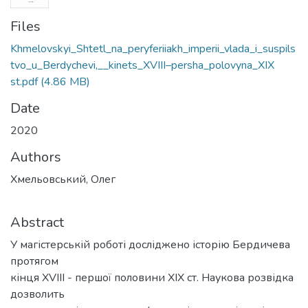
Files
Khmelovskyi_Shtetl_na_peryferiiakh_imperii_vlada_i_suspils
tvo_u_Berdychevi,__kinets_XVIII–persha_polovyna_XIX
st.pdf
(4.86 MB)
Date
2020
Authors
Хмельовський, Олег
Abstract
У магістерській роботі досліджено історію Бердичева
протягом
кінця XVIII - першої половини XIX ст. Наукова розвідка
дозволить