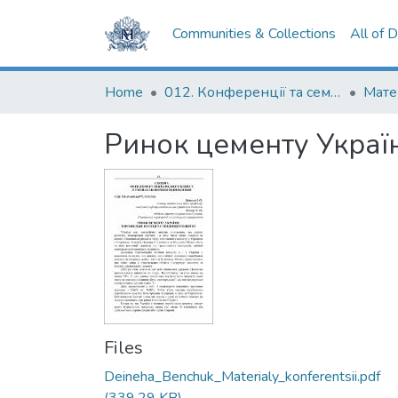
Communities & Collections
All of 
Home
012. Конференції та семінари НаУКМА
Ринок цементу Україн
Files
Deineha_Benchuk_Materialy_konferentsii.pdf