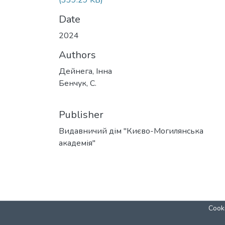
(339.29 KB)
Date
2024
Authors
Дейнега, Інна
Бенчук, С.
Publisher
Видавничий дім "Києво-Могилянська
академія"
Cooki