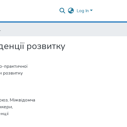
Log In
тенденції розвитку
денції розвитку
во-практичної
и розвитку
оюз
,
Міжвідомча
нкери
,
нції