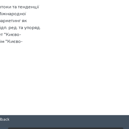
отоки та тенденції
І Міжнародної
аркетинг як
дп. ред. та упоряд.
ет "Києво-
дім "Києво-
dback