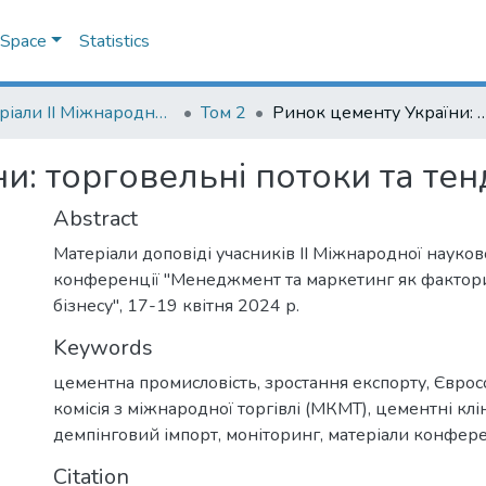
DSpace
Statistics
Матеріали II Міжнародної науково-практичної конференції "Менеджмент та маркетинг як фактори розвитку бізнесу", 17-19 квітня 2024 р.
Том 2
Ринок цементу України: торговельні потоки та 
и: торговельні потоки та тен
Abstract
Матеріали доповіді учасників ІІ Міжнародної науко
конференції "Менеджмент та маркетинг як фактор
бізнесу", 17-19 квітня 2024 р.
Keywords
цементна промисловість
,
зростання експорту
,
Єврос
комісія з міжнародної торгівлі (МКМТ)
,
цементні клі
демпінговий імпорт
,
моніторинг
,
матеріали конфере
Citation