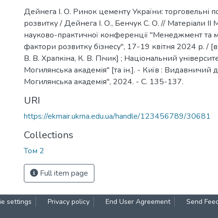
Дейнега І. О. Ринок цементу України: торговельні п
розвитку / Дейнега І. О., Бенчук С. О. // Матеріали І
науково-практичної конференції "Менеджмент та м
фактори розвитку бізнесу", 17-19 квітня 2024 р. / [ві
В. В. Храпкіна, К. В. Пічик] ; Національний університ
Могилянська академія" [та ін.]. - Київ : Видавничий 
Могилянська академія", 2024. - C. 135-137.
URI
https://ekmair.ukma.edu.ua/handle/123456789/30681
Collections
Том 2
Full item page
e settings
Privacy policy
End User Agreement
Send Fee