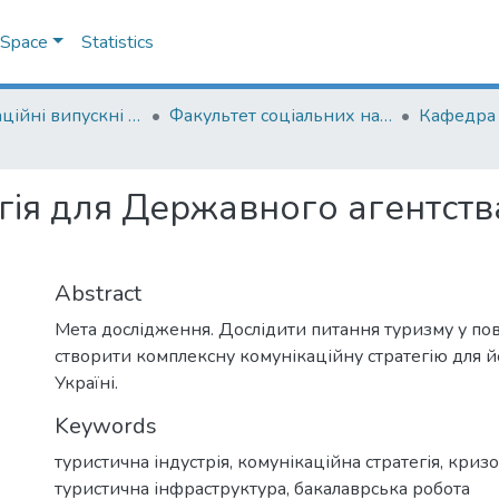
DSpace
Statistics
Кваліфікаційні випускні роботи здобувачів вищої освіти бакалаврських програм
Факультет соціальних наук і соціальних технологій
гія для Державного агентств
Abstract
Мета дослідження. Дослідити питання туризму у по
створити комплексну комунікаційну стратегію для й
Україні.
Keywords
туристична індустрія
,
комунікаційна стратегія
,
кризо
туристична інфраструктура
,
бакалаврська робота