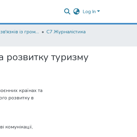
Log In
Кафедра зв'язків із громадськістю
С7 Журналістика
а розвитку туризму
воєнних країнах та
ого розвитку в
ві комунікації
,