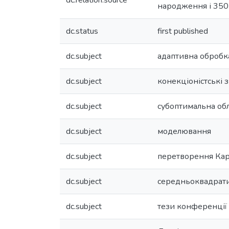
dc.relation.source
народження і 350-
dc.status
first published
dc.subject
адаптивна обробк
dc.subject
конекціоністські з
dc.subject
субоптимальна об
dc.subject
моделювання
dc.subject
перетворення Ка
dc.subject
середньоквадрат
dc.subject
тези конференції