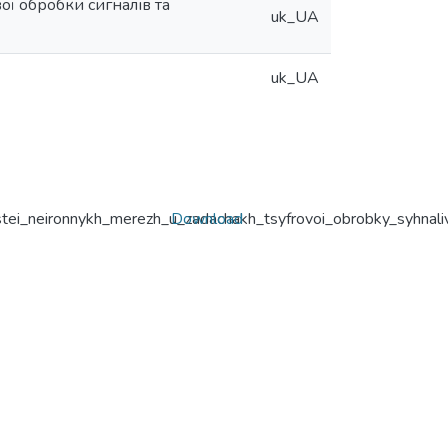
 обробки сигналів та
uk_UA
uk_UA
tei_neironnykh_merezh_u_zadachakh_tsyfrovoi_obrobky_syhnaliv
Download