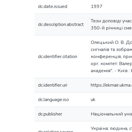
dc.date.issued
1997
Тези доповіді уча
dc.description.abstract
350-й річниці смер
Олецький О. В. Д
сигналів та зображ
dc.identifier.citation
конференція, прис
орг. комітет: Вале
академія". - Київ 
dc.identifier.uri
https://ekmair.uk
dc.language.iso
uk
dc.publisher
Національний уні
Україна: людина, 