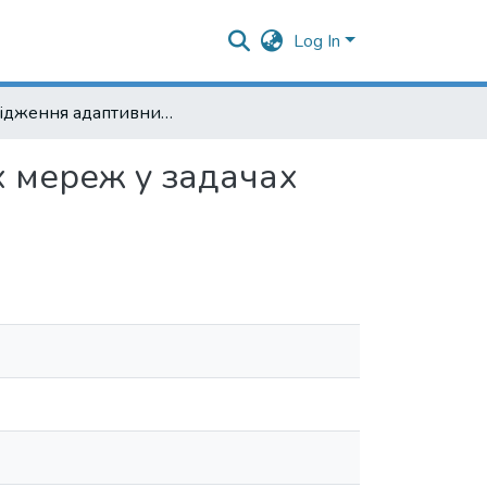
Log In
Дослідження адаптивних можливостей нейронних мереж у задачах цифрової обробки сигналів та зображень
 мереж у задачах