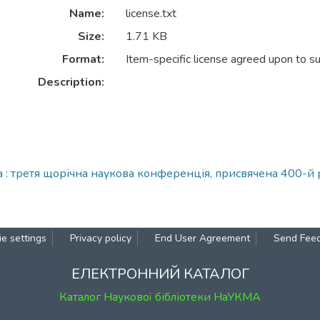
Name:
license.txt
Size:
1.71 KB
Format:
Item-specific license agreed upon to s
Description:
да : третя щорічна наукова конференція, присвячена 400-й
e settings
Privacy policy
End User Agreement
Send Fee
ЕЛЕКТРОННИЙ КАТАЛОГ
Каталог Наукової бібліотеки НаУКМА