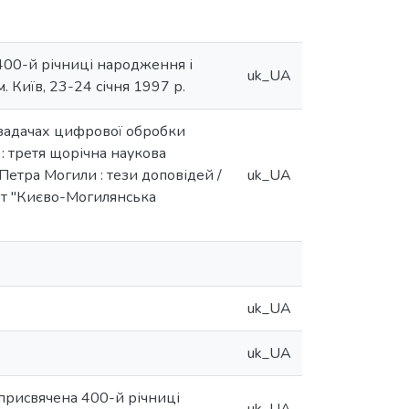
 400-й річниці народження і
uk_UA
. Київ, 23-24 січня 1997 р.
задачах цифрової обробки
 : третя щорічна наукова
Петра Могили : тези доповідей /
uk_UA
итет "Києво-Могилянська
uk_UA
uk_UA
 присвячена 400-й річниці