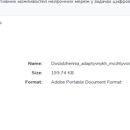
тивних можливостей нейронних мереж у задачах цифрової
s
Name:
Doslidzhennia_adaptyvnykh_mozhlyvos
Size:
199.74 KB
Format:
Adobe Portable Document Format