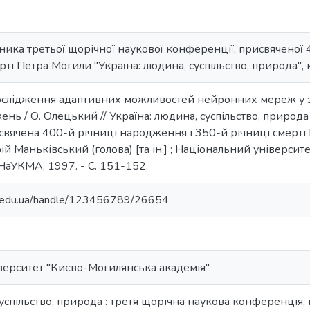
сника третьої щорічної наукової конференції, присвяченої
ті Петра Могили "Україна: людина, суспільство, природа", м
ослідження адаптивних можливостей нейронних мереж у 
ень / О. Олецький // Україна: людина, суспільство, природа
вячена 400-й річниці народження і 350-й річниці смерті 
рій Маньківський (голова) [та ін.] ; Національний універс
: НаУКМА, 1997. - С. 151-152.
ma.edu.ua/handle/123456789/26654
верситет "Києво-Могилянська академія"
суспільство, природа : третя щорічна наукова конференція,