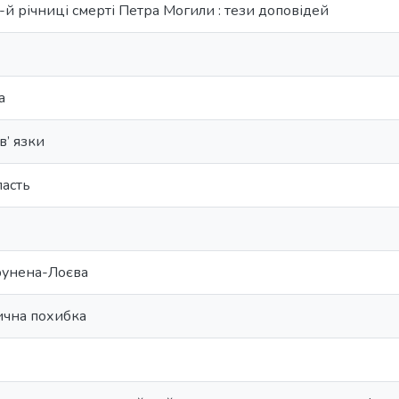
й річниці смерті Петра Могили : тези доповідей
а
в’ язки
ласть
рунена-Лоєва
ична похибка