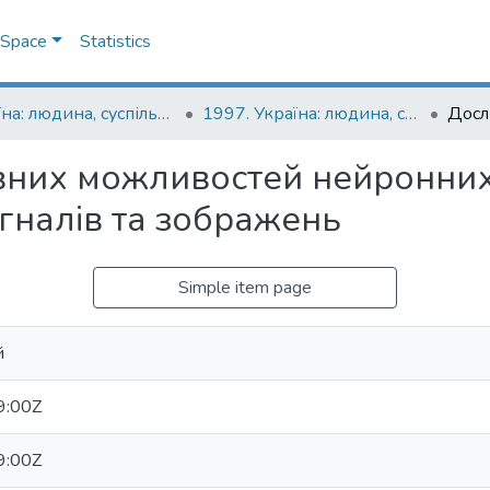
DSpace
Statistics
Україна: людина, суспільство, природа : щорічна наукова конференція
1997. Україна: людина, суспільство, природа : третя щорічна наукова конференція, присвячена 400-й річниці народження і 350-й річниці смерті Петра Могили : тези доповідей
вних можливостей нейронних
гналів та зображень
Simple item page
й
9:00Z
9:00Z