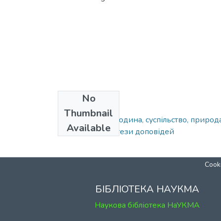
No
Collections
Thumbnail
1997. Україна: людина, суспільство, приро
Available
Петра Могили : тези доповідей
Cooki
БІБЛІОТЕКА НАУКМА
Наукова бібліотека НаУКМА