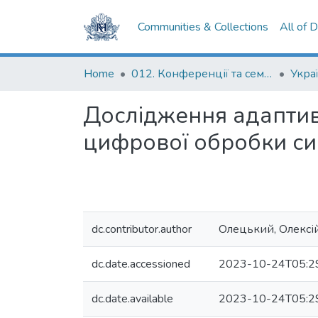
Communities & Collections
All of 
Home
012. Конференції та семінари НаУКМА
Дослідження адапти
цифрової обробки си
dc.contributor.author
Олецький, Олексі
dc.date.accessioned
2023-10-24T05:2
dc.date.available
2023-10-24T05:2