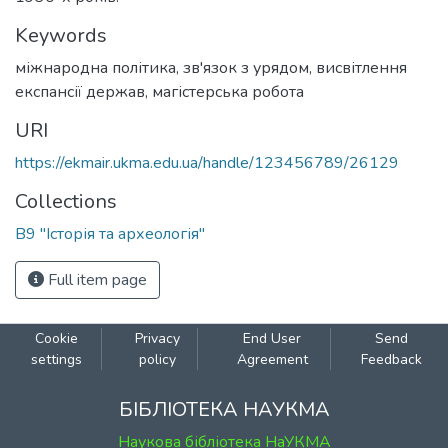
Keywords
міжнародна політика
,
зв'язок з урядом
,
висвітлення
експансії держав
,
магістерська робота
URI
https://ekmair.ukma.edu.ua/handle/123456789/26129
Collections
В9 "Історія та археологія"
Full item page
Cookie
Privacy
End User
Send
settings
policy
Agreement
Feedback
БІБЛІОТЕКА НАУКМА
Наукова бібліотека НаУКМА