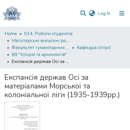
(current)
Log In
Communities
Home
014. Роботи студентів
&
Магістерські випускні роботи
Collections
Факультет гуманітарних наук
Кафедра історії
В9 "Історія та археологія"
All of DSpace
Експансія держав Осі за матеріалами Морської та колоніальної ліги (1935-1939рр.)
Statistics
Експансія держав Осі за
матеріалами Морської та
колоніальної ліги (1935-1939рр.)