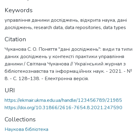
Keywords
управління даними досліджень
,
відкрита наука
,
дані
досліджень
,
research data
,
data repositories
,
data types
Citation
Чуканова С. О. Поняття "дані досліджень": види та типи
даних досліджень у контексті практики управління
даними / Світлана Чуканова // Український журнал з
бібліотекознавства та інформаційних наук. - 2021. - №
8. - C. 128–138. - Електронна версія.
URI
https://ekmair.ukma.edu.ua/handle/123456789/21985
https://doi.org/10.31866/2616-7654.8.2021.247590
Collections
Наукова бібліотека