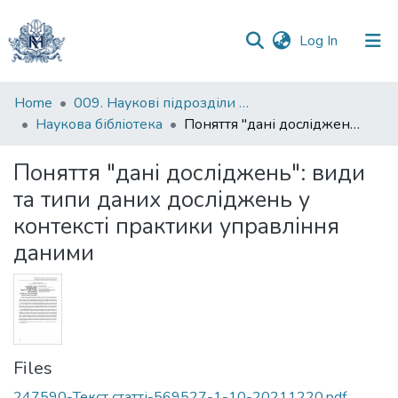
(current)
Log In
Communities
Home
009. Наукові підрозділи НаУКМА
&
Наукова бібліотека
Поняття "дані досліджень": види та типи даних досліджень у контексті практики управління даними
Collections
Поняття "дані досліджень": види
All of DSpace
та типи даних досліджень у
контексті практики управління
Statistics
даними
Files
247590-Текст статті-569527-1-10-20211220.pdf