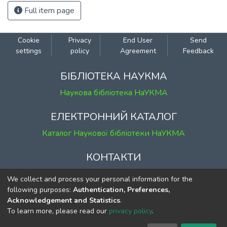
Full item page
Cookie
Privacy
End User
Send
settings
policy
Agreement
Feedback
БІБЛІОТЕКА НАУКМА
Наукова бібліотека НаУКМА
ЕЛЕКТРОННИЙ КАТАЛОГ
Каталог Наукової бібліотеки НаУКМА
КОНТАКТИ
м. Київ, вул. Григорія Сковороди, 2
We collect and process your personal information for the
к. 1, к. 120
following purposes:
Authentication, Preferences,
Acknowledgement and Statistics
.
тел.
(044) 463-69-31
To learn more, please read our
privacy policy
.
ekmair@ukma.edu.ua