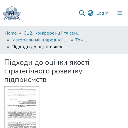
(current)
Log In
Communities
Home
012. Конференції та семінари НаУКМА
&
Матеріали міжнародної науково-практичної конференції "Менеджмент та маркетинг як фактори розвитку бізнесу в умовах економіки відновлення", 18-19 квітня 2023 р.
Том 1
Collections
Підходи до оцінки якості стратегічного розвитку підприємств
All of DSpace
Підходи до оцінки якості
стратегічного розвитку
Statistics
підприємств