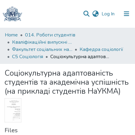
(current)
Log In
Communities
Home
014. Роботи студентів
&
Кваліфікаційні випускні роботи здобувачів вищої освіти бакалаврських програм
Collections
Факультет соціальних наук і соціальних технологій
Кафедра соціології
С5 Соціологія
Соціокультурна адаптованість студентів та академічна успішність (на прикладі студентів НаУКМА)
All of DSpace
Соціокультурна адаптованість
Statistics
студентів та академічна успішність
(на прикладі студентів НаУКМА)
Files