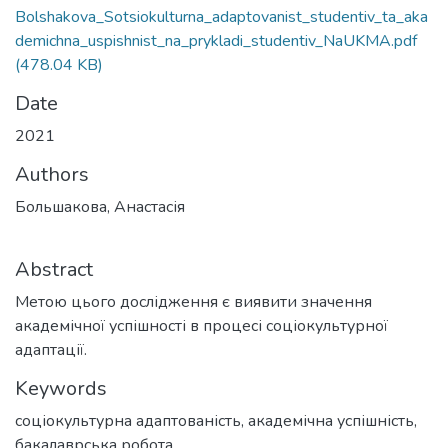
Bolshakova_Sotsiokulturna_adaptovanist_studentiv_ta_aka
demichna_uspishnist_na_prykladi_studentiv_NaUKMA.pdf
(478.04 KB)
Date
2021
Authors
Большакова, Анастасія
Abstract
Метою цього дослідження є виявити значення
академічної успішності в процесі соціокультурної
адаптації.
Keywords
соціокультурна адаптованість
,
академічна успішність
,
бакалаврська робота