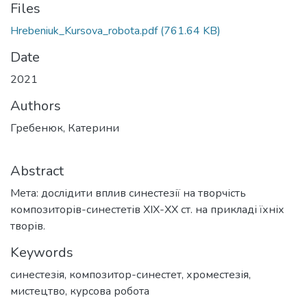
Files
Hrebeniuk_Kursova_robota.pdf
(761.64 KB)
Date
2021
Authors
Гребенюк, Катерини
Abstract
Мета: дослідити вплив синестезії на творчість
композиторів-синестетів ХІХ-ХХ ст. на прикладі їхніх
творів.
Keywords
синестезія
,
композитор-синестет
,
хроместезія
,
мистецтво
,
курсова робота