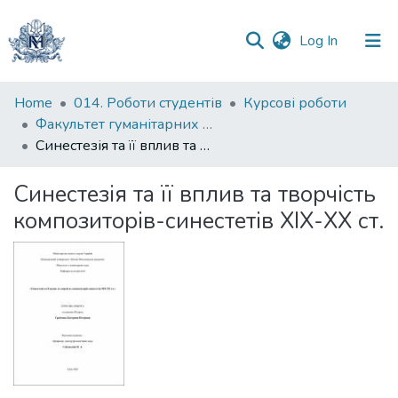
(current)
Log In
Communities
Home
014. Роботи студентів
Курсові роботи
&
Факультет гуманітарних наук
Collections
Синестезія та її вплив та творчість композиторів-синестетів ХІХ-ХХ ст.
All of DSpace
Синестезія та її вплив та творчість
композиторів-синестетів ХІХ-ХХ ст.
Statistics