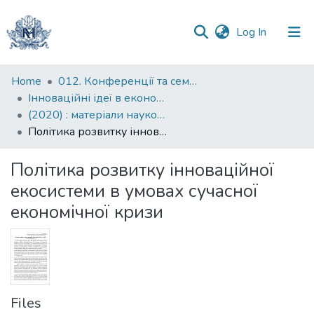
(current)
Log In
Communities
Home
012. Конференції та семінари НаУКМА
&
Інноваційні ідеї в економічній науці: пошуки вирішення сучасних проблем: матеріали науково-практичної конференції
Collections
(2020) : матеріали науково-практичної конференції, 16 квітня 2020 року
Політика розвитку інноваційної екосистеми в умовах сучасної економічної кризи
All of DSpace
Політика розвитку інноваційної
Statistics
екосистеми в умовах сучасної
економічної кризи
Files