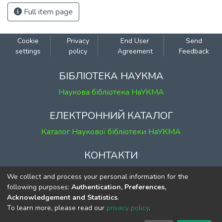
Full item page
Cookie
Privacy
End User
Send
settings
policy
Agreement
Feedback
БІБЛІОТЕКА НАУКМА
Наукова бібліотека НаУКМА
ЕЛЕКТРОННИЙ КАТАЛОГ
Каталог Наукової бібліотеки НаУКМА
КОНТАКТИ
м. Київ, вул. Григорія Сковороди, 2
We collect and process your personal information for the
к. 1, к. 120
following purposes:
Authentication, Preferences,
Acknowledgement and Statistics
.
тел.
(044) 463-69-31
To learn more, please read our
privacy policy
.
ekmair@ukma.edu.ua