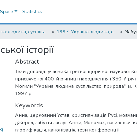
DSpace
Statistics
Україна: людина, суспільство, природа : щорічна наукова конференція
1997. Україна: людина, суспільство, природа : третя щорічна наукова конференція, присвячена 400-й річниці народження і 350-й річниці смерті Петра Могили : тези доповідей
ької історії
Abstract
Тези доповіді учасника третьої щорічної наукової к
присвяченої 400-й річниці народження і 350-й річн
Могили "Україна: людина, суспільство, природа", м. К
1997 р.
Keywords
Анна
,
церковний Устав
,
християнізація Русі
,
мовчанн
джерел
,
забуття заслуг Анни
,
Мономах
,
василевси
,
к
B)
глорифікація
,
канонізація
,
тези конференції