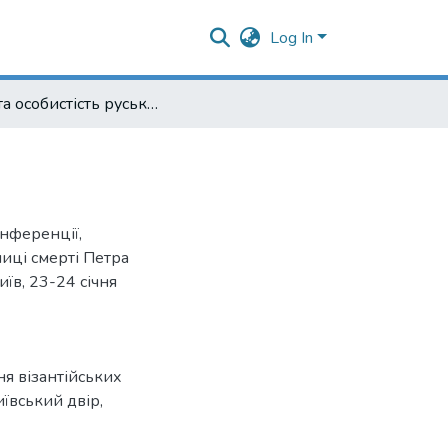
Log In
Забута особистість руської історії
онференції,
иці смерті Петра
иїв, 23-24 січня
я візантійських
иївський двір
,