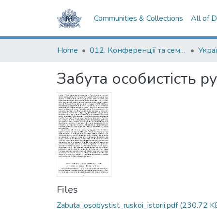
Communities & Collections
All of 
Home
012. Конференції та семінари НаУКМА
Забута особистість рус
Files
Zabuta_osobystist_ruskoi_istorii.pdf
(230.72 K