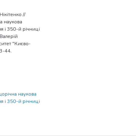
Нікітенко //
на наукова
 і 350-й річниці
 Валерій
рситет "Києво-
3-44.
 щорічна наукова
 і 350-й річниці