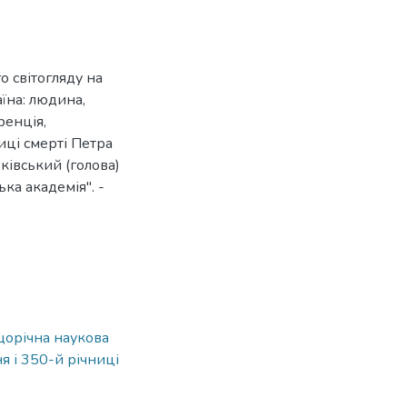
о світогляду на
аїна: людина,
ренція,
иці смерті Петра
ьківський (голова)
ка академія". -
 щорічна наукова
 і 350-й річниці