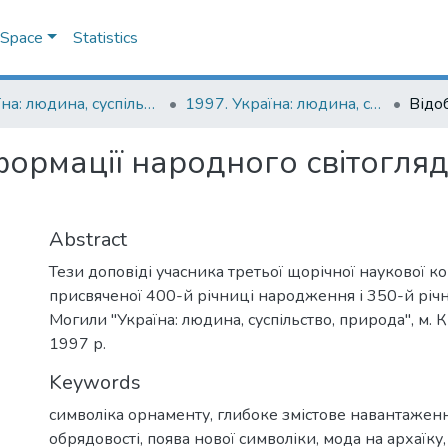
DSpace
Statistics
Україна: людина, суспільство, природа : щорічна наукова конференція
1997. Україна: людина, суспільство, природа : третя щорічна наукова конференція, присвячена 400-й річниці народження і 350-й річниці смерті Петра Могили : тези доповідей
ормації народного світогля
Abstract
Тези доповіді учасника третьої щорічної наукової к
присвяченої 400-й річниці народження і 350-й річн
Могили "Україна: людина, суспільство, природа", м. К
1997 р.
Keywords
символіка орнаменту
,
глибоке змістове навантажен
обрядовості
,
поява нової символіки
,
мода на архаїку