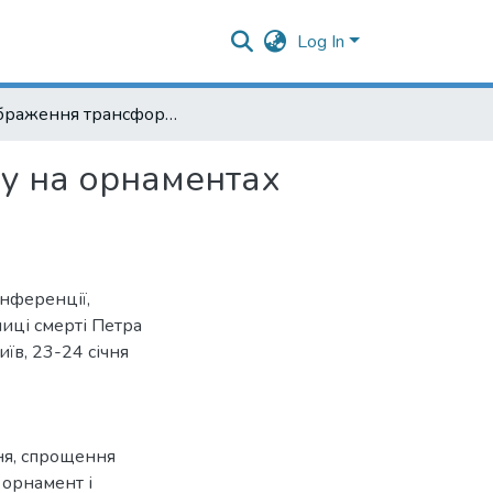
Log In
Відображення трансформації народного світогляду на орнаментах української вишивки
ду на орнаментах
онференції,
иці смерті Петра
иїв, 23-24 січня
ня
,
спрощення
,
орнамент і