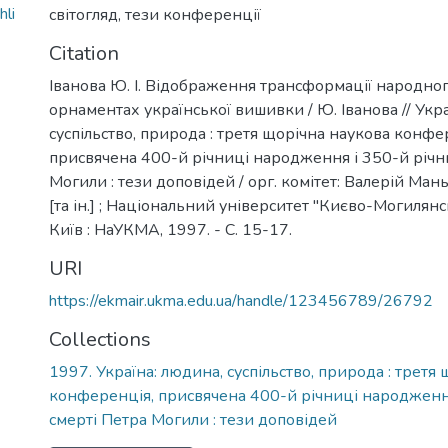
hli
світогляд
,
тези конференції
Citation
Іванова Ю. І. Відображення трансформації народног
орнаментах української вишивки / Ю. Іванова // Укр
суспільство, природа : третя щорічна наукова конфе
присвячена 400-й річниці народження і 350-й річн
Могили : тези доповідей / орг. комітет: Валерій Ман
[та ін.] ; Національний університет "Києво-Могилянсь
Київ : НаУКМА, 1997. - С. 15-17.
URI
https://ekmair.ukma.edu.ua/handle/123456789/26792
Collections
1997. Україна: людина, суспільство, природа : третя
конференція, присвячена 400-й річниці народження
смерті Петра Могили : тези доповідей