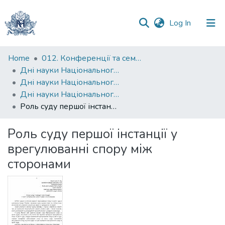
(current)
Log In
Communities
Home
012. Конференції та семінари НаУКМА
&
Дні науки Національного університету "Києво-Могилянська академія"
Collections
Дні науки Національного університету "Києво-Могилянська академія" на факультеті правничих наук
Дні науки Національного університету "Києво-Могилянська академія" на факультеті правничих наук. 2017
All of DSpace
Роль суду першої інстанції у врегулюванні спору між сторонами
Statistics
Роль суду першої інстанції у
врегулюванні спору між
сторонами