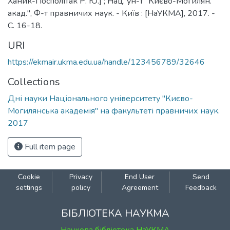
Ханик-Посполітак Р. Ю.] ; Нац. ун-т "Києво-Могилян.
акад.", Ф-т правничих наук. - Київ : [НаУКМА], 2017. -
С. 16-18.
URI
https://ekmair.ukma.edu.ua/handle/123456789/32646
Collections
Дні науки Національного університету "Києво-
Могилянська академія" на факультеті правничих наук.
2017
Full item page
Cookie
Privacy
End User
Send
settings
policy
Agreement
Feedback
БІБЛІОТЕКА НАУКМА