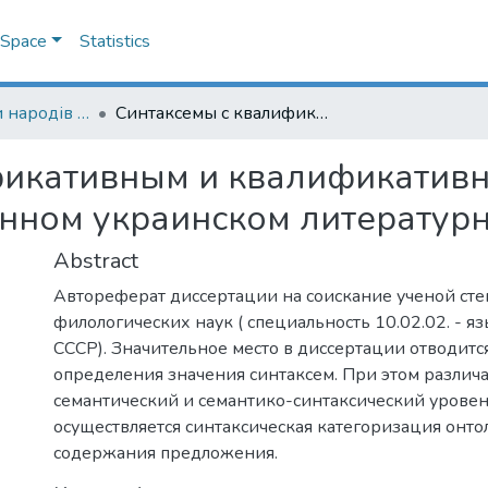
DSpace
Statistics
10.02.02 – мови народів СРСР
Синтаксемы с квалификативным и квалификативно-субстанциальным значением в современном украинском литературном языке
фикативным и квалификатив
нном украинском литератур
Abstract
Автореферат диссертации на соискание ученой ст
филологических наук ( специальность 10.02.02. - я
СССР). Значительное место в диссертации отводитс
определения значения синтаксем. При этом различа
семантический и семантико-синтаксический уровен
осуществляется синтаксическая категоризация онто
содержания предложения.