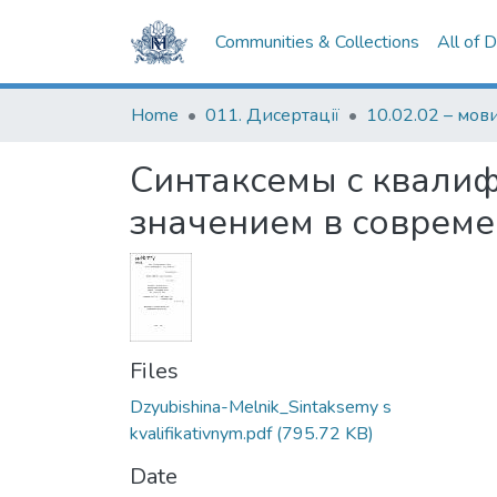
Communities & Collections
All of 
Home
011. Дисертації
Синтаксемы с квали
значением в совреме
Files
Dzyubishina-Melnik_Sintaksemy s
kvalifikativnym.pdf
(795.72 KB)
Date