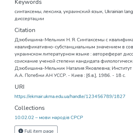
Keywords
синтаксемы
,
лексика
,
украинский язык
,
Ukrainian lan
диссертации
Citation
Дзюбишина-Мельник Н. Я. Синтаксемы с квалифик
квалификативно-субстанциальным значением в с
украинском литературном языке : автореферат дис
соискание ученой степени кандидата филологически
Дзюбишина-Мельник Наталия Яковлевна; Институт
А.А. Потебни АН УССР. - Киев : [б.в.], 1986. - 18 с.
URI
https://ekmair.ukma.edu.ua/handle/123456789/1827
Collections
10.02.02 – мови народів СРСР
Full item page