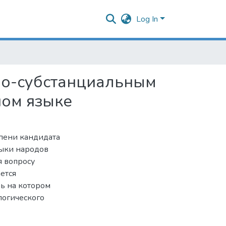
Log In
но-субстанциальным
ном языке
епени кандидата
зыки народов
я вопросу
ется
ь на котором
логического