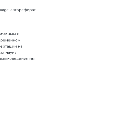
guage
,
автореферат
ативным и
овременном
сертации на
х наук /
 языковедения им.