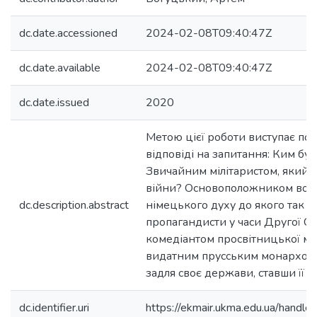
dc.date.accessioned
2024-02-08T09:40:47Z
dc.date.available
2024-02-08T09:40:47Z
dc.date.issued
2020
Метою цієї роботи виступає по
відповіді на запитання: Ким бу
Звичайним мілітаристом, який 
війни? Основоположником вой
dc.description.abstract
німецького духу до якого так т
пропагандисти у часи Другої С
комедіантом просвітницької мо
видатним прусським монархом,
задля своє держави, ставши її 
dc.identifier.uri
https://ekmair.ukma.edu.ua/han