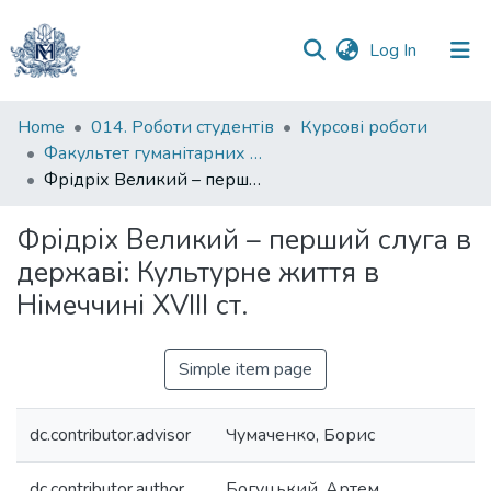
(current)
Log In
Communities
Home
014. Роботи студентів
Курсові роботи
&
Факультет гуманітарних наук
Collections
Фрідріх Великий – перший слуга в державі: Культурне життя в Німеччині XVIII ст.
All of DSpace
Фрідріх Великий – перший слуга в
державі: Культурне життя в
Statistics
Німеччині XVIII ст.
Simple item page
dc.contributor.advisor
Чумаченко, Борис
dc.contributor.author
Богуцький, Артем