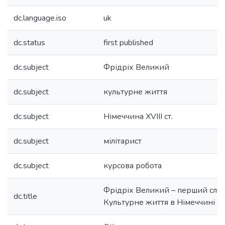
dc.language.iso
uk
dc.status
first published
dc.subject
Фрідріх Великий
dc.subject
культурне життя
dc.subject
Німеччина XVIII ст.
dc.subject
мілітарист
dc.subject
курсова робота
Фрідріх Великий – перший слуг
dc.title
Культурне життя в Німеччині XVI