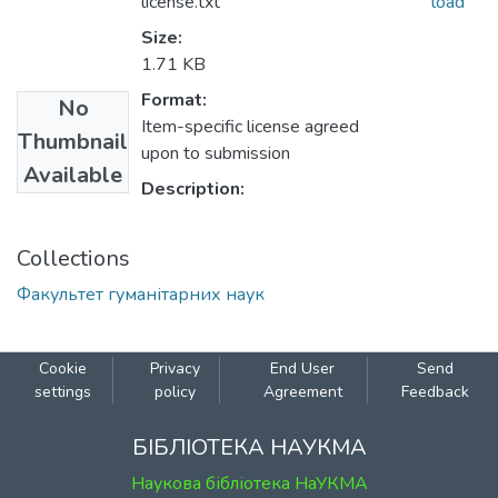
license.txt
load
Size:
1.71 KB
Format:
No
Item-specific license agreed
Thumbnail
upon to submission
Available
Description:
Collections
Факультет гуманітарних наук
Cookie
Privacy
End User
Send
settings
policy
Agreement
Feedback
БІБЛІОТЕКА НАУКМА
Наукова бібліотека НаУКМА