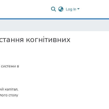
Log In
стання когнітивних
 системи в
й капітал
,
лого столу