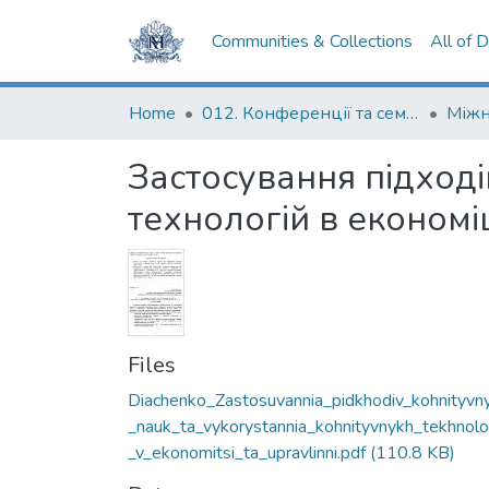
Communities & Collections
All of 
Home
012. Конференції та семінари НаУКМА
Застосування підході
технологій в економіц
Files
Diachenko_Zastosuvannia_pidkhodiv_kohnityvn
_nauk_ta_vykorystannia_kohnityvnykh_tekhnoloh
_v_ekonomitsi_ta_upravlinni.pdf
(110.8 KB)