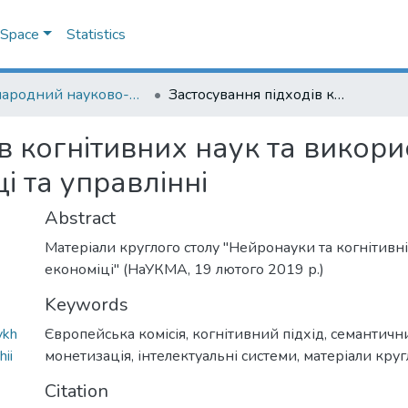
DSpace
Statistics
Міжнародний науково-практичний семінар "Нейронауки та когнітивні системи в економіці"
Застосування підходів когнітивних наук та використання когнітивних технологій в економіці та управлінні
в когнітивних наук та викори
і та управлінні
Abstract
Матеріали круглого столу "Нейронауки та когнітивні
економіці" (НаУКМА, 19 лютого 2019 р.)
Keywords
ykh
Європейська комісія
,
когнітивний підхід
,
семантични
ii
монетизація
,
інтелектуальні системи
,
матеріали круг
Citation