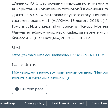
Д'яченко Ю.Ю. Застосування підходів когнітивних н
використання когнітивних технологій в економіці та
Д'яченко Ю. Ю. // Матеріали круглого столу "Нейрон
системи в економіці" (НаУКМА, 19 лютого 2019 р.) / 
Гуменна ; Національний університет "Києво-Могилян
Факультет економічних наук, Кафедра маркетингу т
бізнесом. - Київ : НаУКМА, 2019. - С. 10-12.
URI
https://ekmair.ukma.edu.ua/handle/123456789/19118
Collections
Міжнародний науково-практичний семінар "Нейрон
когнітивні системи в економіці"
Full item page
e settings
Privacy policy
End User Agreement
Send Fee