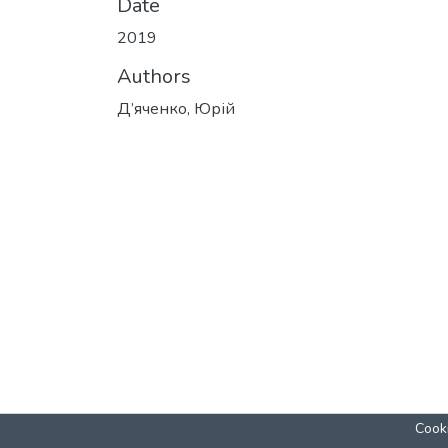
Date
2019
Authors
Д’яченко, Юрій
Cooki