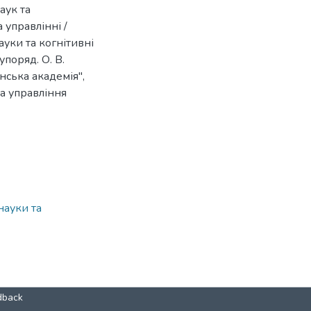
аук та
 управлінні /
ауки та когнітивні
упоряд. О. В.
ська академія",
а управління
ауки та
dback