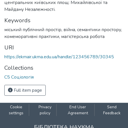
центральних київських площ: Михайлівської та
Майдану Незалежності.
Keywords
міський публічний простір
,
війна
,
семантики простору
,
комеморативні практики
,
магістерська робота
URI
https://ekmair.ukma.edu.ua/handle/123456789/30345
Collections
С5 Соціологія
Full item page
Cookie
Privacy
End User
Send
settings
policy
Agreement
Feedback
БІБЛІОТЕКА НАУКМА