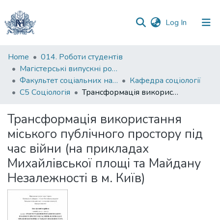
(current)
Log In
Communities
Home
014. Роботи студентів
&
Магістерські випускні роботи
Collections
Факультет соціальних наук і соціальних технологій
Кафедра соціології
С5 Соціологія
Трансформація використання міського публічного простору під час війни (на прикладах Михайлівської площі та Майдану Незалежності в м. Київ)
All of DSpace
Трансформація використання
Statistics
міського публічного простору під
час війни (на прикладах
Михайлівської площі та Майдану
Незалежності в м. Київ)