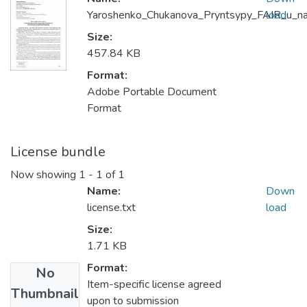
Yaroshenko_Chukanova_Pryntsypy_FAIR_u_naut
load
Size:
457.84 KB
Format:
Adobe Portable Document
Format
License bundle
Now showing
1 - 1 of 1
Name:
Down
license.txt
load
Size:
1.71 KB
Format:
No
Item-specific license agreed
Thumbnail
upon to submission