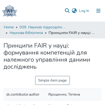
(current)
Log In
Communities
Home
009. Наукові підрозділи НаУКМА
&
Наукова бібліотека
Принципи FAIR у науці: формування компетенцій для належного управління даними досліджень
Collections
Принципи FAIR у науці:
All of DSpace
формування компетенцій для
належного управління даними
Statistics
досліджень
Simple item page
dc.contributor.author
Ярошенко, Тетяна