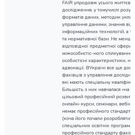
FAIR упродовж усього життєво
дослідження, у томучислі розумі
форматів даних, методик уклад
управління даними, знання від
інформаційних технологій, а т
та нормативної бази. Не менш 
відповідної предметної сфери,
міжособистіс-ного спілкування т
особистісні характеристики, на
адвокації. ВУкраїні все ще доси
фахівців з управління дослідн
які мають спеціальну кваліфік
Більшість з них навчалася «на р
цільовий професійний розвиток
онлайн-курси, семінари, вебіна
немає професійного стандарту 
(хоча його почали розробляти);
спеціальних освітніх програм.
професійного стандарту фахівц