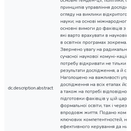
основні тенден-ції, політики, 
принципів управління дослідн
огляду на виклики відкритого д
науки; на основі міжнародного
основні вимоги до фахівців з у
які варто врахувати в науковій 
в освітніх програмах зокрема. 
Звернено увагу на радикальну
сучасної наукової комуні-кації,
потребу відкривати не тільки пу
результати дослідження, а й сам
Наголошено на важливості упр
дослідження на всіх етапах йог
dc.description.abstract
а також на потребі відповідної
підготовки фахівців у цій цари
формальної освіти, так і через 
впродовж життя. Подано комп-
ключових компетентностей, не
ефективного керування да ни