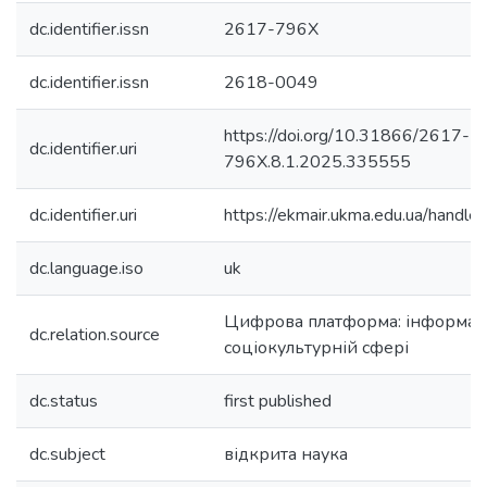
dc.identifier.issn
2617-796X
dc.identifier.issn
2618-0049
https://doi.org/10.31866/2617-
dc.identifier.uri
796X.8.1.2025.335555
dc.identifier.uri
https://ekmair.ukma.edu.ua/han
dc.language.iso
uk
Цифрова платформа: інформацій
dc.relation.source
соціокультурній сфері
dc.status
first published
dc.subject
відкрита наука