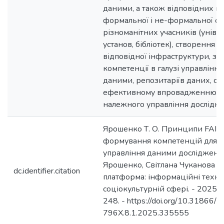
даними, а також відповідних н
формальної і не-формальної осв
різноманітних учасників (уніве
установ, бібліотек), створення 
відповідної інфраструктури, з
компетенції в галузі управлін
даними, репозитаріїв даних, с
ефективному впровадженню від
належного управління дослідн
Ярошенко Т. О. Принципи FAIR у
формування компетенцій для 
управління даними досліджень 
Ярошенко, Світлана Чуканова /
dc.identifier.citation
платформа: інформаційні технол
соціокультурній сфері. - 2025. - 
248. - https://doi.org/10.31866/
796X.8.1.2025.335555