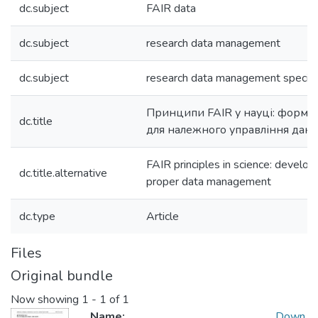
dc.subject
FAIR data
dc.subject
research data management
dc.subject
research data management special
Принципи FAIR у науці: форму
dc.title
для належного управління дан
FAIR principles in science: develo
dc.title.alternative
proper data management
dc.type
Article
Files
Original bundle
Now showing
1 - 1 of 1
Name:
Down