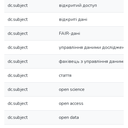
dc.subject
відкритий доступ
dc.subject
відкриті дані
dc.subject
FAIR-дані
dc.subject
управління даними досліджень
dc.subject
фахівець з управління даними
dc.subject
стаття
dc.subject
open science
dc.subject
open access
dc.subject
open data