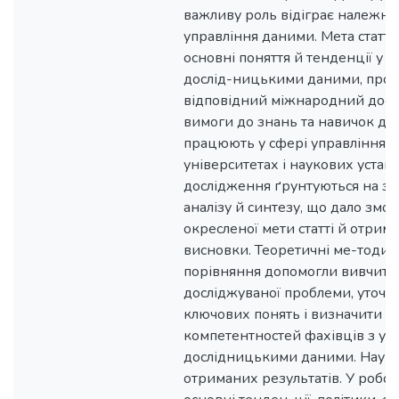
важливу роль відіграє належне
управління даними. Мета статті
основні поняття й тенденції у с
дослід-ницькими даними, проа
відповідний міжнародний досві
вимоги до знань та навичок для 
працюють у сфері управління 
університетах і наукових уста
дослідження ґрунтуються на за
аналізу й синтезу, що дало змог
окресленої мети статті й отрим
висновки. Теоретичні ме-тоди а
порівняння допомогли вивчити
досліджуваної проблеми, уточни
ключових понять і визначити с
компетентностей фахівців з уп
дослідницькими даними. Наук
отриманих результатів. У робот