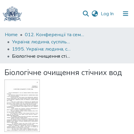
(current)
Log In
Communities
Home
012. Конференції та семінари НаУКМА
&
Україна: людина, суспільство, природа : щорічна наукова конференція
Collections
1995. Україна: людина, суспільство, природа : міжнародна студентська наукова конференція : тези доповідей
Біологічне очищення стічних вод
All of DSpace
Біологічне очищення стічних вод
Statistics