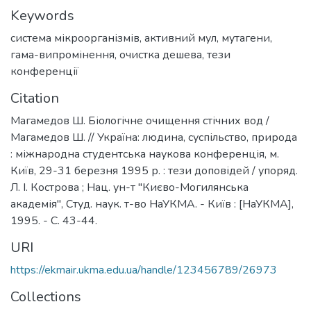
Keywords
система мікроорганізмів
,
активний мул
,
мутагени
,
гама-випромінення
,
очистка дешева
,
тези
конференції
Citation
Магамедов Ш. Біологічне очищення стічних вод /
Магамедов Ш. // Україна: людина, суспільство, природа
: міжнародна студентська наукова конференція, м.
Київ, 29-31 березня 1995 р. : тези доповідей / упоряд.
Л. І. Кострова ; Нац. ун-т "Києво-Могилянська
академія", Студ. наук. т-во НаУКМА. - Київ : [НаУКМА],
1995. - С. 43-44.
URI
https://ekmair.ukma.edu.ua/handle/123456789/26973
Collections