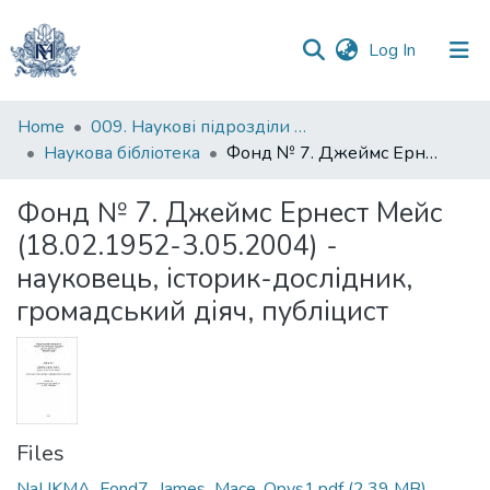
(current)
Log In
Communities
Home
009. Наукові підрозділи НаУКМА
&
Наукова бібліотека
Фонд № 7. Джеймс Ернест Мейс (18.02.1952-3.05.2004) - науковець, історик-дослідник, громадський діяч, публіцист
Collections
Фонд № 7. Джеймс Ернест Мейс
All of DSpace
(18.02.1952-3.05.2004) -
науковець, історик-дослідник,
Statistics
громадський діяч, публіцист
Files
NaUKMA_Fond7_James_Mace_Opys1.pdf
(2.39 MB)