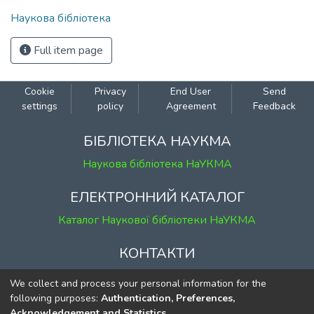
Наукова бібліотека
Full item page
Cookie
Privacy
End User
Send
settings
policy
Agreement
Feedback
БІБЛІОТЕКА НАУКМА
Наукова бібліотека НаУКМА
ЕЛЕКТРОННИЙ КАТАЛОГ
Каталог Наукової бібліотеки НаУКМА
КОНТАКТИ
м. Київ, вул. Григорія Сковороди, 2
We collect and process your personal information for the
к. 1, к. 120
following purposes:
Authentication, Preferences,
Acknowledgement and Statistics
.