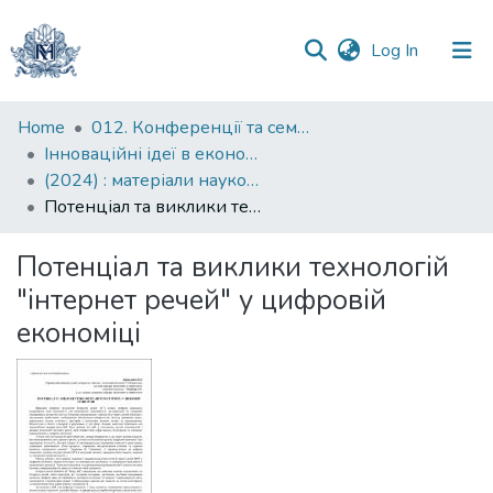
(current)
Log In
Communities
Home
012. Конференції та семінари НаУКМА
&
Інноваційні ідеї в економічній науці: пошуки вирішення сучасних проблем: матеріали науково-практичної конференції
Collections
(2024) : матеріали науково-практичної конференції, 2024 рік
Потенціал та виклики технологій "інтернет речей" у цифровій економіці
All of DSpace
Потенціал та виклики технологій
Statistics
"інтернет речей" у цифровій
економіці