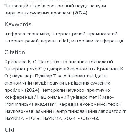
"Інноваційні ідеї в економічній науці: пошуки
вирішення сучасних проблем" (2024)
Keywords
цифрова економіка
,
інтернет речей
,
промисловий
інтернет речей
,
переваги ІоТ
,
матеріали конференції
Citation
Криклива К. О. Потенціал та виклики технологій
"інтернет речей" у цифровій економіці / Криклива К.
О. ; наук. кер. Пушкар Т. А. // Інноваційні ідеї в
економічній науці: пошуки вирішення сучасних
проблем (2024) : матеріали науково-практичної
конференції / Національний університет Києво-
Могилянська академія", Кафедра економічної теорії,
Науково-навчальний центр "Інноваційна лабораторія"
НаУКМА. - Київ : НаУКМА, 2024. - C. 87-89
URI