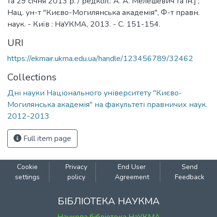
та 29 січня 2013 р. / редкол.: А. А. Мелешевич та ін.] ;
Нац. ун-т "Києво-Могилянська академія", Ф-т правн.
наук. - Київ : НаУКМА, 2013. - C. 151-154.
URI
https://ekmair.ukma.edu.ua/handle/123456789/32462
Collections
Дні науки Національного університету "Києво-
Могилянська академія" на факультеті правничих наук.
2012-2013
Full item page
Cookie
Privacy
End User
Send
settings
policy
Agreement
Feedback
БІБЛІОТЕКА НАУКМА