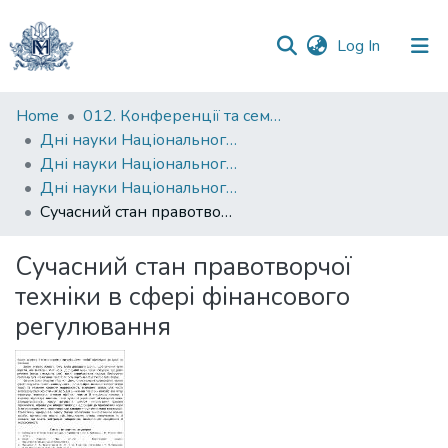
(current)
Log In
Communities
Home
012. Конференції та семінари НаУКМА
&
Дні науки Національного університету "Києво-Могилянська академія"
Collections
Дні науки Національного університету "Києво-Могилянська академія" на факультеті правничих наук
Дні науки Національного університету "Києво-Могилянська академія" на факультеті правничих наук. 2012-2013
All of DSpace
Сучасний стан правотворчої техніки в сфері фінансового регулювання
Statistics
Сучасний стан правотворчої
техніки в сфері фінансового
регулювання