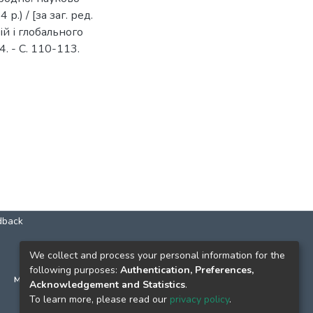
.) / [за заг. ред.
ій і глобального
4. - C. 110-113.
dback
КОНТАКТИ
We collect and process your personal information for the
following purposes:
Authentication, Preferences,
м. Київ, вул. Григорія Сковороди, 2
Acknowledgement and Statistics
.
к. 1, к. 120
To learn more, please read our
privacy policy
.