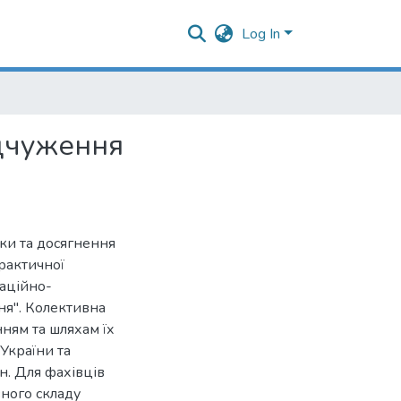
Log In
ідчуження
ки та досягнення
рактичної
аційно-
ня". Колективна
ням та шляхам їх
України та
н. Для фахівців
вного складу