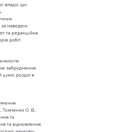
ої влади, що
ь
нічних
ь за наведені
ет та редакційна
рів робіт.
хнологія
дне забруднення
,
й цикл
,
розділ в
чуження
, Томченко О. В.,
ання та
ня та відновлення
ародної науково-