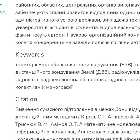
v_
районних, обласних, центральних органів виконавч
met
забезпечують сталий розвиток відповідних одиниц
адміністративного устрою держави, викладачів тех
університетів, аспірантів, студентів. Відповідальніст
факти несуть автори. Науково-організаційний коміт
колегія конференції не завжди поділяє погляди авто
Keywords
території Чорнобильської зони відчуження (ЧЗВ)
,
те
дистанційного зондування Землі (ДЗЗ)
,
радіонуклі
гідролого-радіоекологічна обстановка
,
гідрологічни
колективній монографії
Citation
Вивчення сучасного підтоплення в межах Зони від
дистанційними методами / Кірєєв С. І., Андреєв А. A.
Триснюк В. М., Азімов О. Т. // Математичне моделюв
інформаційно-комунікаційні технології для зміцнен
: колективна монографія за матеріалами ХХІІІ Міжн