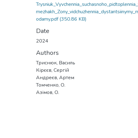
Trysniuk_Vyvchennia_suchasnoho_pidtoplennia_
mezhakh_Zony_vidchuzhennia_dystantsiinymy_
odamy.pdf
(350.86 KB)
Date
2024
Authors
Триснюк, Василь
Кірєєв, Сергій
Андреєв, Артем
Томченко, О.
Азімов, О.