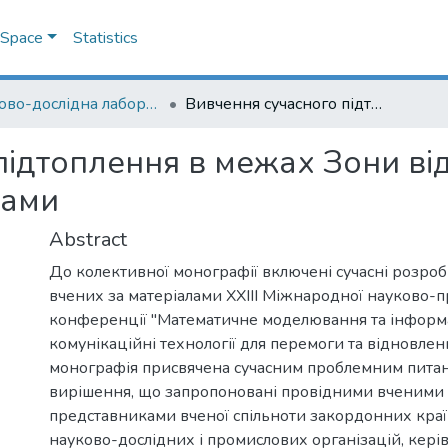
DSpace
Statistics
Науково-дослідна лабораторія "Науки про Землю"
Вивчення сучасного підтоплення в межах Зони відчуження дистанційними методами
підтоплення в межах Зони в
дами
Abstract
До колективної монографії включені сучасні розроб
вчених за матеріалами ХХІІІ Міжнародної науково-п
конференції "Математичне моделювання та інформ
комунікаційні технології для перемоги та відновлен
монографія присвячена сучасним проблемним питан
вирішення, що запропоновані провідними вченими 
представниками вченої спільноти закордонних краї
науково-дослідних і промислових організацій, кері