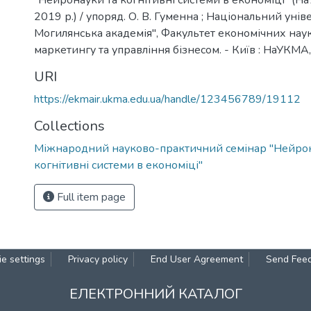
"Нейронауки та когнітивні системи в економіці" (Н
2019 р.) / упоряд. О. В. Гуменна ; Національний уні
Могилянська академія", Факультет економічних нау
маркетингу та управління бізнесом. - Київ : НаУКМА, 
URI
https://ekmair.ukma.edu.ua/handle/123456789/19112
Collections
Міжнародний науково-практичний семінар "Нейрон
когнітивні системи в економіці"
Full item page
e settings
Privacy policy
End User Agreement
Send Fee
ЕЛЕКТРОННИЙ КАТАЛОГ