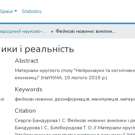
DSpace
Statistics
Міжнародний науково-практичний семінар "Нейронауки та когнітивні системи в економіці"
Фейкові новини: виклики і реальність
ики і реальність
Abstract
Матеріали круглого столу "Нейронауки та когнітивні
економіці" (НаУКМА, 19 лютого 2019 р.)
Keywords
al
фейкові новини
,
дезінформація
,
маніпуляція
,
матері
Citation
Скарга-Бандурова І. С. Фейкові новини: виклики і ре
Бандурова І. С., Білобородова Т. О. // Матеріали круг