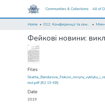
Communities & Collections
All of 
Home
012. Конференції та семінари НаУКМА
Фейкові новини: викл
Files
Skarha_Bandurova_Feikovi_novyny_vyklyky_i_re
nist.pdf
(82.19 KB)
Date
2019