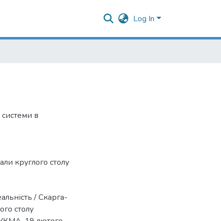
Log In
 системи в
али круглого столу
альність / Скарга-
лого столу