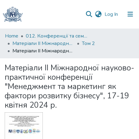
(current)
Log In
Communities
Home
012. Конференції та семінари НаУКМА
&
Матеріали II Міжнародної науково-практичної конференції "Менеджмент та маркетинг як фактори розвитку бізнесу", 17-19 квітня 2024 р.
Том 2
Collections
Матеріали ІІ Міжнародної науково-практичної конференції "Менеджмент та маркетинг як фактори розвитку бізнесу", 17-19 квітня 2024 р.
All of DSpace
Матеріали ІІ Міжнародної науково-
практичної конференції
Statistics
"Менеджмент та маркетинг як
фактори розвитку бізнесу", 17-19
квітня 2024 р.