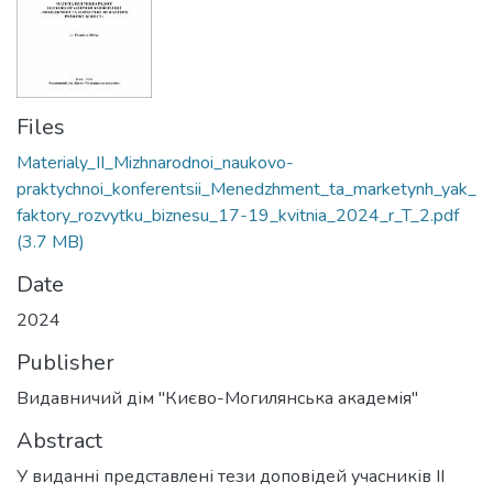
Files
Materialy_II_Mizhnarodnoi_naukovo-
praktychnoi_konferentsii_Menedzhment_ta_marketynh_yak_
faktory_rozvytku_biznesu_17-19_kvitnia_2024_r_T_2.pdf
(3.7 MB)
Date
2024
Publisher
Видавничий дім "Києво-Могилянська академія"
Abstract
У виданні представлені тези доповідей учасників ІІ