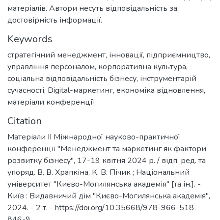
матеріалів. Автори несуть відповідальність за
достовірність інформації.
Keywords
стратегічний менеджмент
,
інновації
,
підприємництво
,
управління персоналом
,
корпоративна культура
,
соціальна відповідальність бізнесу
,
інструментарій
сучасності
,
Digital-маркетинг
,
економіка відновлення
,
матеріали конференції
Citation
Матеріали ІІ Міжнародної науково-практичної
конференції "Менеджмент та маркетинг як фактори
розвитку бізнесу", 17-19 квітня 2024 р. / відп. ред. та
упоряд. В. В. Храпкіна, К. В. Пічик ; Національний
університет "Києво-Могилянська академія" [та ін.]. -
Київ : Видавничий дім "Києво-Могилянська академія",
2024. - 2 т. - https://doi.org/10.35668/978-966-518-
846-9