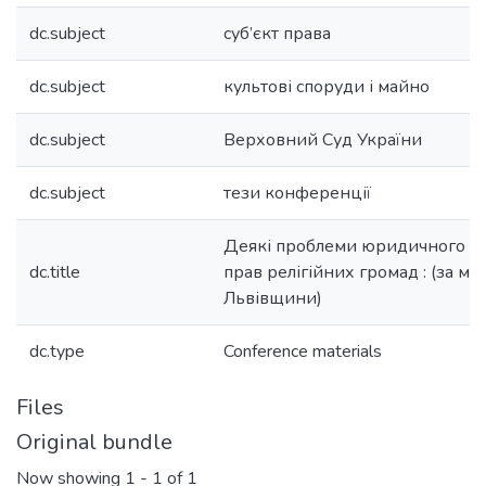
dc.subject
суб’єкт права
dc.subject
культові споруди і майно
dc.subject
Верховний Суд України
dc.subject
тези конференції
Деякі проблеми юридичного з
dc.title
прав релігійних громад : (за ма
Львівщини)
dc.type
Conference materials
Files
Original bundle
Now showing
1 - 1 of 1