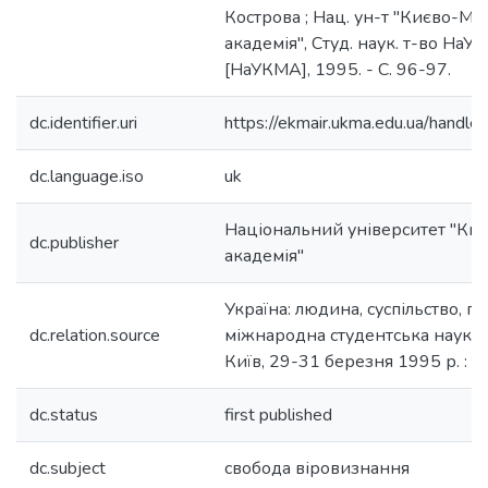
Кострова ; Нац. ун-т "Києво-Мо
академія", Студ. наук. т-во НаУК
[НаУКМА], 1995. - С. 96-97.
dc.identifier.uri
https://ekmair.ukma.edu.ua/han
dc.language.iso
uk
Національний університет "Ки
dc.publisher
академія"
Україна: людина, суспільство, п
dc.relation.source
міжнародна студентська науков
Київ, 29-31 березня 1995 р. : 
dc.status
first published
dc.subject
свобода віровизнання