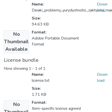
Name:
Down
Deiaki_problemy_yurydychnoho_zakhystu_main
load
Size:
94.63 KB
Format:
No
Adobe Portable Document
Thumbnail
Format
Available
License bundle
Now showing
1 - 1 of 1
Name:
Down
license.txt
load
Size:
1.71 KB
Format:
No
Item-specific license agreed
Thumbnail