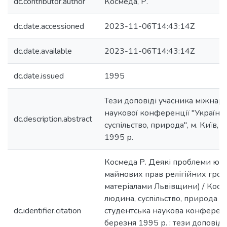
dc.contributor.author
Космеда, Р.
dc.date.accessioned
2023-11-06T14:43:14Z
dc.date.available
2023-11-06T14:43:14Z
dc.date.issued
1995
Тези доповіді учасника міжнаро
наукової конференції "Україна:
dc.description.abstract
суспільство, природа", м. Київ,
1995 р.
Космеда Р. Деякі проблеми юр
майнових прав релігійних грома
матеріалами Львівщини) / Космед
людина, суспільство, природа :
dc.identifier.citation
студентська наукова конференці
березня 1995 р. : тези доповідей 