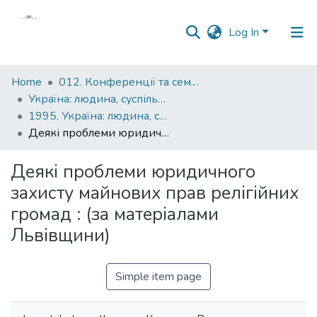
Log In
Communities
Home
012. Конференції та семінари НаУКМА
&
Україна: людина, суспільство, природа : щорічна наукова конференція
Collections
1995. Україна: людина, суспільство, природа : міжнародна студентська наукова конференція : тези доповідей
Деякі проблеми юридичного захисту майнових прав релігійних громад : (за матеріалами Львівщини)
All of DSpace
Деякі проблеми юридичного
Statistics
захисту майнових прав релігійних
громад : (за матеріалами
Львівщини)
Simple item page