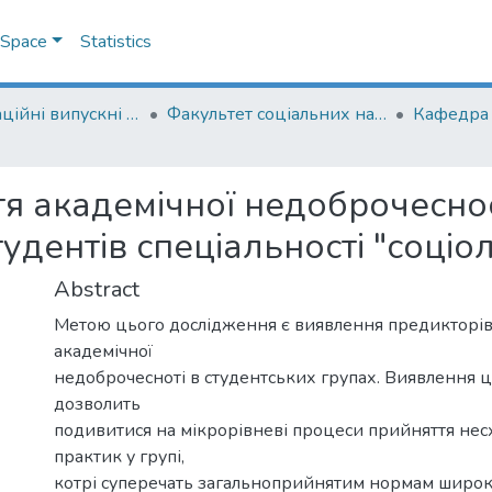
DSpace
Statistics
Кваліфікаційні випускні роботи здобувачів вищої освіти бакалаврських програм
Факультет соціальних наук і соціальних технологій
Кафедра 
я академічної недоброчеснос
тудентів спеціальності "соці
Abstract
Метою цього дослідження є виявлення предикторів
академічної
недоброчесноті в студентських групах. Виявлення 
дозволить
подивитися на мікрорівневі процеси прийняття не
практик у групі,
котрі суперечать загальноприйнятим нормам широко