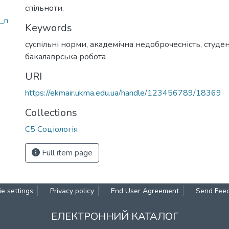
спільноти.
i_n
Keywords
суспільні норми
,
академічна недоброчесність
,
студе
бакалаврська робота
URI
https://ekmair.ukma.edu.ua/handle/123456789/18369
Collections
С5 Соціологія
Full item page
e settings
Privacy policy
End User Agreement
Send Fee
ЕЛЕКТРОННИЙ КАТАЛОГ