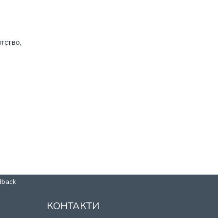
нтство
,
dback
КОНТАКТИ