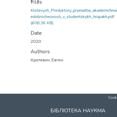
Loading...
Files
Krotevych_Predyktory_pryiniattia_akademichno
edobrochesnosti_v_studentskykh_hrupakh.pdf
(608.36 KB)
Date
2020
Authors
Кротевич, Євген
Cooki
БІБЛІОТЕКА НАУКМА