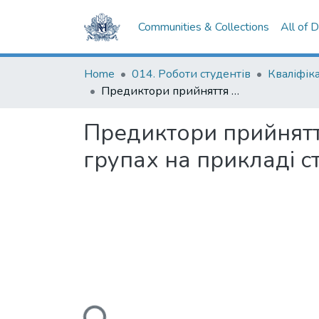
Communities & Collections
All of 
Home
014. Роботи студентів
Предиктори прийняття академічної недоброчесності в студентських групах на прикладі студентів спеціальності "соціологія" в НаУКМА
Предиктори прийнятт
групах на прикладі с