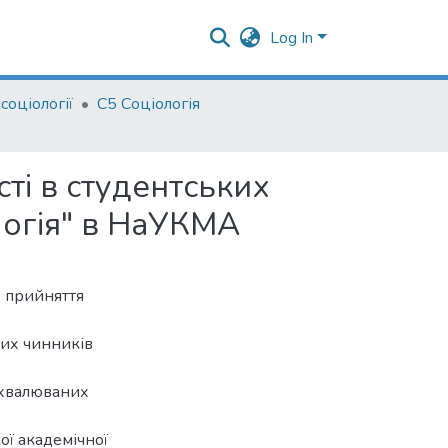
Log In
соціології
С5 Соціологія
ті в студентських
ологія" в НаУКМА
 прийняття
цих чинників
схвалюваних
ї академічної