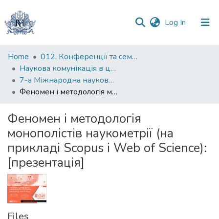
(current)
Log In
Communities
Home
012. Конференції та семінари НаУКМА
&
Наукова комунікація в цифрову епоху
Collections
7-а Міжнародна науково-практична конференція “Наукова комунікація в цифрову епоху”
Феномен і методологія монополістів наукометрії (на прикладі Scopus і Web of Science): [презентація]
All of DSpace
Феномен і методологія
Statistics
монополістів наукометрії (на
прикладі Scopus і Web of Science):
[презентація]
Files