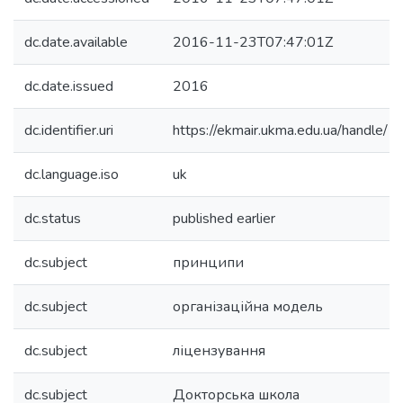
dc.date.available
2016-11-23T07:47:01Z
dc.date.issued
2016
dc.identifier.uri
https://ekmair.ukma.edu.ua/handl
dc.language.iso
uk
dc.status
published earlier
dc.subject
принципи
dc.subject
організаційна модель
dc.subject
ліцензування
dc.subject
Докторська школа