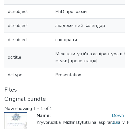
dc.subject
PhD програми
dc.subject
академічний календар
dc.subject
співпраця
Міжінституційна аспірантура в Н
dc.title
межі: [презентація]
dc.type
Presentation
Files
Original bundle
Now showing
1 - 1 of 1
Name:
Down
Kryvoruchka_Mizhinstytutsiina_aspirantura_
load