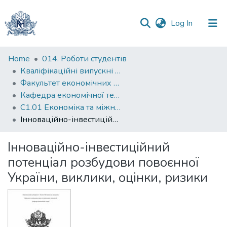
(current)
Log In
Communities
Home
014. Роботи студентів
&
Кваліфікаційні випускні роботи здобувачів вищої освіти бакалаврських програм
Collections
Факультет економічних наук
Кафедра економічної теорії
All of DSpace
С1.01 Економіка та міжнародні економічні відносини (економіка)
Інноваційно-інвестиційний потенціал розбудови повоєнної України, виклики, оцінки, ризики
Statistics
Інноваційно-інвестиційний
потенціал розбудови повоєнної
України, виклики, оцінки, ризики