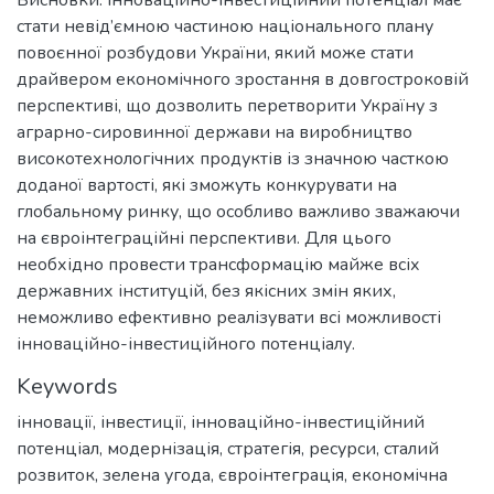
Висновки: Інноваційно-інвестиційний потенціал має
стати невід’ємною частиною національного плану
повоєнної розбудови України, який може стати
драйвером економічного зростання в довгостроковій
перспективі, що дозволить перетворити Україну з
аграрно-сировинної держави на виробництво
високотехнологічних продуктів із значною часткою
доданої вартості, які зможуть конкурувати на
глобальному ринку, що особливо важливо зважаючи
на євроінтеграційні перспективи. Для цього
необхідно провести трансформацію майже всіх
державних інституцій, без якісних змін яких,
неможливо ефективно реалізувати всі можливості
інноваційно-інвестиційного потенціалу.
Keywords
інновації
,
інвестиції
,
інноваційно-інвестиційний
потенціал
,
модернізація
,
стратегія
,
ресурси
,
сталий
розвиток
,
зелена угода
,
євроінтеграція
,
економічна