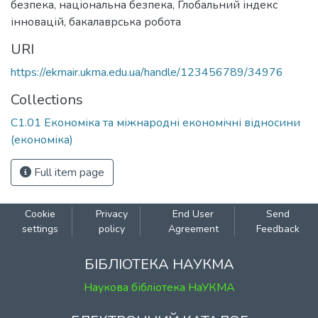
безпека
,
національна безпека
,
Глобальний індекс
інновацій
,
бакалаврська робота
URI
https://ekmair.ukma.edu.ua/handle/123456789/34976
Collections
С1.01 Економіка та міжнародні економічні відносини
(економіка)
Full item page
Cookie
Privacy
End User
Send
settings
policy
Agreement
Feedback
БІБЛІОТЕКА НАУКМА
Наукова бібліотека НаУКМА