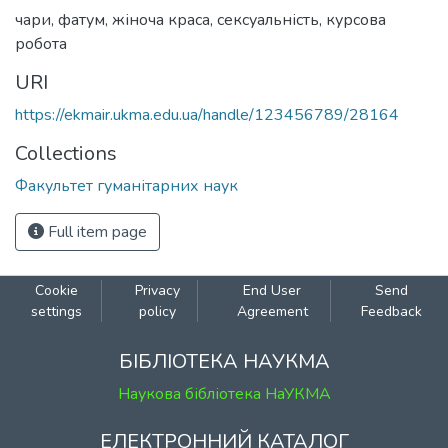
чари
,
фатум
,
жіноча краса
,
сексуальність
,
курсова
робота
URI
https://ekmair.ukma.edu.ua/handle/123456789/28164
Collections
Факультет гуманітарних наук
Full item page
Cookie
Privacy
End User
Send
settings
policy
Agreement
Feedback
БІБЛІОТЕКА НАУКМА
Наукова бібліотека НаУКМА
ЕЛЕКТРОННИЙ КАТАЛОГ