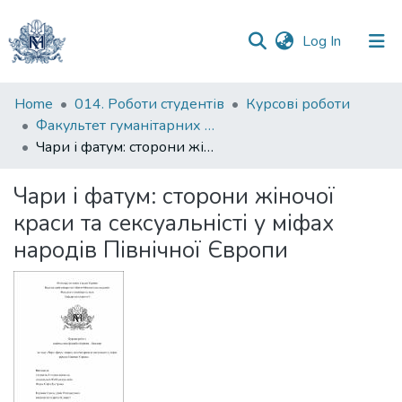
(current)
Log In
Communities
Home
014. Роботи студентів
Курсові роботи
&
Факультет гуманітарних наук
Collections
Чари і фатум: сторони жіночої краси та сексуальністі у міфах народів Північної Європи
All of DSpace
Чари і фатум: сторони жіночої
краси та сексуальністі у міфах
Statistics
народів Північної Європи