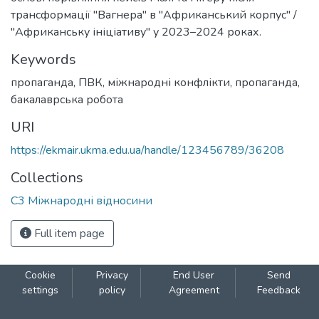
трансформації "Вагнера" в "Африканський корпус" /
"Африканську ініціативу" у 2023–2024 роках.
Keywords
пропаганда
,
ПВК
,
міжнародні конфлікти
,
пропаганда
,
бакалаврська робота
URI
https://ekmair.ukma.edu.ua/handle/123456789/36208
Collections
С3 Міжнародні відносини
Full item page
Cookie
Privacy
End User
Send
settings
policy
Agreement
Feedback