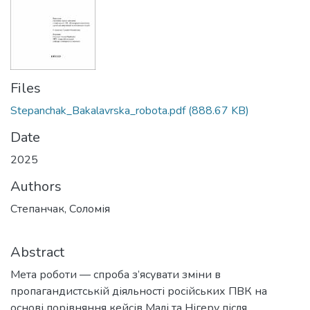
Files
Stepanchak_Bakalavrska_robota.pdf
(888.67 KB)
Date
2025
Authors
Степанчак, Соломія
Abstract
Мета роботи — спроба з’ясувати зміни в
пропагандистській діяльності російських ПВК на
основі порівняння кейсів Малі та Нігеру після