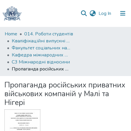
(current)
Log In
Communities
Home
014. Роботи студентів
&
Кваліфікаційні випускні роботи здобувачів вищої освіти бакалаврських програм
Collections
Факультет соціальних наук і соціальних технологій
Кафедра міжнародних відносин
All of DSpace
С3 Міжнародні відносини
Пропаганда російських приватних військових компаній у Малі та Нігері
Statistics
Пропаганда російських приватних
військових компаній у Малі та
Нігері