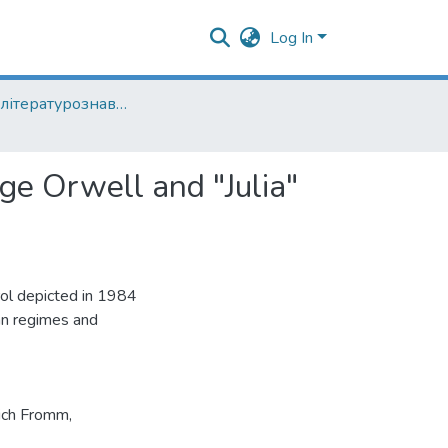
Log In
Кафедра літературознавства
ge Orwell and "Julia"
rol depicted in 1984
an regimes and
ich Fromm
,