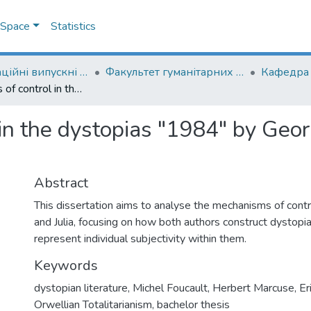
DSpace
Statistics
Кваліфікаційні випускні роботи здобувачів вищої освіти бакалаврських програм
Факультет гуманітарних наук
Mechanisms of control in the dystopias "1984" by George Orwell and "Julia" by Sandra Newman
in the dystopias "1984" by Geor
Abstract
This dissertation aims to analyse the mechanisms of cont
and Julia, focusing on how both authors construct dystopi
represent individual subjectivity within them.
Keywords
dystopian literature
,
Michel Foucault
,
Herbert Marcuse
,
Er
Orwellian Totalitarianism
,
bachelor thesis