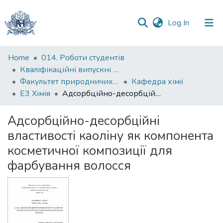
(current)
Log In
Communities
Home
014. Роботи студентів
&
Кваліфікаційні випускні роботи здобувачів вищої освіти бакалаврських програм
Collections
Факультет природничих наук
Кафедра хімії
Е3 Хімія
Адсорбційно-десорбційні властивості каоліну як компонента косметичної композиції для фарбування волосся
All of DSpace
Адсорбційно-десорбційні
Statistics
властивості каоліну як компонента
косметичної композиції для
фарбування волосся