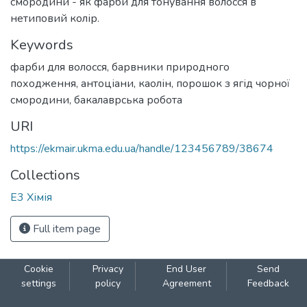
смородини - як фарби для тонування волосся в
нетиповий колір.
Keywords
фарби для волосся
,
барвники природного
походження
,
антоціани
,
каолін
,
порошок з ягід чорної
смородини
,
бакалаврська робота
URI
https://ekmair.ukma.edu.ua/handle/123456789/38674
Collections
Е3 Хімія
Full item page
Cookie
Privacy
End User
Send
settings
policy
Agreement
Feedback