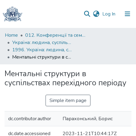
(current)
Log In
Communities
Home
012. Конференції та семінари НаУКМА
&
Україна: людина, суспільство, природа : щорічна наукова конференція
Collections
1996. Україна: людина, суспільство, природа : щорічна наукова конференція : тези доповідей
Ментальні структури в суспільствах перехідного періоду
All of DSpace
Ментальні структури в
Statistics
суспільствах перехідного періоду
Simple item page
dc.contributor.author
Парахонський, Борис
dc.date.accessioned
2023-11-21T10:44:17Z