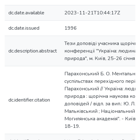
dc.date.available
2023-11-21T10:44:17Z
dc.date.issued
1996
Тези доповіді учасника щорічно
dc.description.abstract
конференції "Україна: людина, с
природа", м. Київ, 25-26 січня 
Парахонський Б. О. Ментальні 
суспільствах перехідного період
Парахонський // Україна: людина
природа : щорічна наукова кон
dc.identifier.citation
доповідей / відп. за вип.: Ю. Л. Зу
Мальківський ; Національний у
Могилянська академія". - Київ :
18-19.