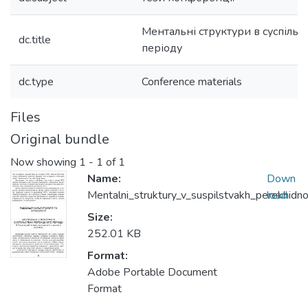
Ментальні структури в суспільс
dc.title
періоду
dc.type
Conference materials
Files
Original bundle
Now showing
1 - 1 of 1
Name:
Down
Mentalni_struktury_v_suspilstvakh_perekhidn
load
Size:
252.01 KB
Format:
Adobe Portable Document
Format