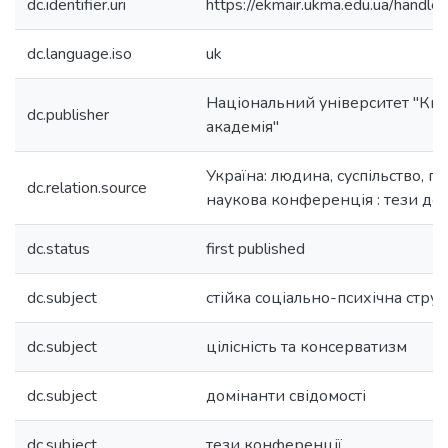
dc.identifier.uri
https://ekmair.ukma.edu.ua/han
dc.language.iso
uk
Національний університет "Ки
dc.publisher
академія"
Україна: людина, суспільство, п
dc.relation.source
наукова конференція : тези до
dc.status
first published
dc.subject
стійка соціально-психічна стр
dc.subject
цілісність та консерватизм
dc.subject
домінанти свідомості
dc.subject
тези конференції