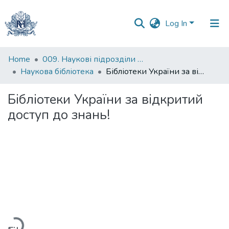
Log In
Communities
Home
009. Наукові підрозділи НаУКМА
&
Наукова бібліотека
Бібліотеки України за відкритий доступ до знань!
Collections
Бібліотеки України за відкритий
All of DSpace
доступ до знань!
Statistics
Loading...