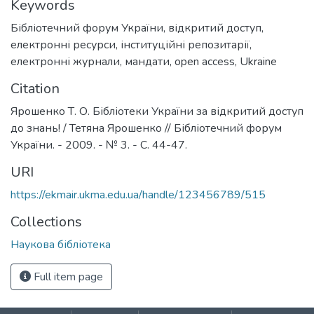
Keywords
Бібліотечний форум України
,
відкритий доступ
,
електронні ресурси
,
інституційні репозитарії
,
електронні журнали
,
мандати
,
open access
,
Ukraine
Citation
Ярошенко Т. О. Бібліотеки України за відкритий доступ
до знань! / Тетяна Ярошенко // Бібліотечний форум
України. - 2009. - № 3. - С. 44-47.
URI
https://ekmair.ukma.edu.ua/handle/123456789/515
Collections
Наукова бібліотека
Full item page