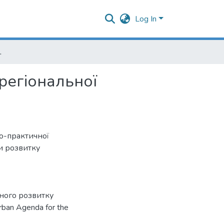
Log In
гіональної політики
регіональної
во-практичної
и розвитку
ного розвитку
rban Agenda for the