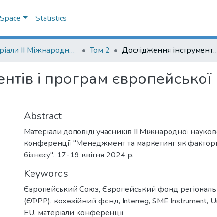
DSpace
Statistics
Матеріали II Міжнародної науково-практичної конференції "Менеджмент та маркетинг як фактори розвитку бізнесу", 17-19 квітня 2024 р.
Том 2
Дослідження інструментів і програм європейської ре
нтів і програм європейської 
Abstract
Матеріали доповіді учасників ІІ Міжнародної науко
конференції "Менеджмент та маркетинг як фактор
бізнесу", 17-19 квітня 2024 р.
Keywords
Європейський Союз
,
Європейський фонд регіональ
(ЄФРР)
,
кохезійний фонд
,
Interreg
,
SME Instrument
,
U
EU
,
матеріали конференції