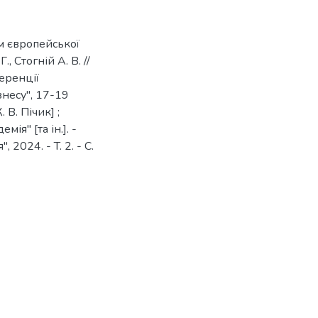
м європейської
, Стогній А. В. //
еренції
несу", 17-19
. В. Пічик] ;
я" [та ін.]. -
2024. - T. 2. - C.