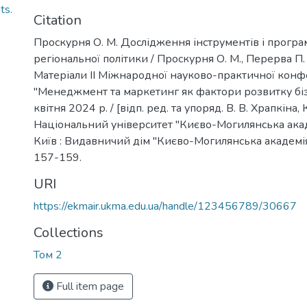
ts.
Citation
Проскурня О. М. Дослідження інструментів і програ
регіональної політики / Проскурня О. М., Перерва П. Г.
Матеріали ІІ Міжнародної науково-практичної конф
"Менеджмент та маркетинг як фактори розвитку біз
квітня 2024 р. / [відп. ред. та упоряд. В. В. Храпкіна, К
Національний університет "Києво-Могилянська академі
Київ : Видавничий дім "Києво-Могилянська академія", 
157-159.
URI
https://ekmair.ukma.edu.ua/handle/123456789/30667
Collections
Том 2
Full item page